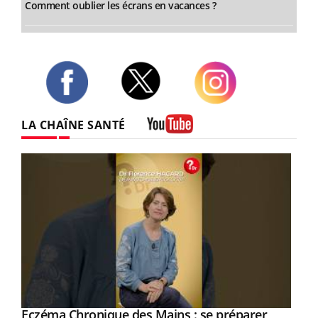
Comment oublier les écrans en vacances ?
Twitter
Facebook
Instagram
LA CHAÎNE SANTÉ
Youtube
Eczéma Chronique des Mains : se préparer
Youtube