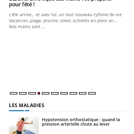
Youtube
pour l’été !
L'été arrive… et avec lui, un tout nouveau rythme de vie !
Vacances, plage, piscine, soleil, activités en plein air…
Nos mains sont ...
Dia
You
Le 
pers
ques
LES MALADIES
Hypotension orthostatique : quand la
pression artérielle chute au lever