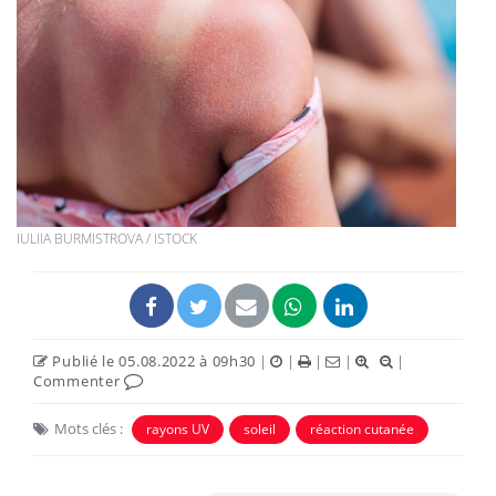
IULIIA BURMISTROVA / ISTOCK
Publié le 05.08.2022 à 09h30
|
|
|
|
|
Commenter
Mots clés :
rayons UV
soleil
réaction cutanée