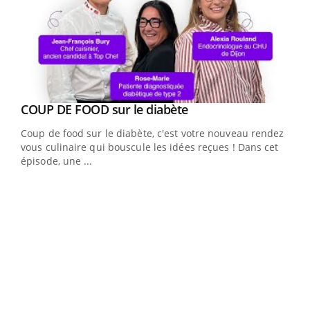
Youtube
cès
COUP DE FOOD sur le diabète
Youtube
Coup de food sur le diabète, c'est votre nouveau rendez-
 en
vous culinaire qui bouscule les idées reçues ! Dans cet
u
épisode, une ...
Qua
You
"Les
trav
DRH 