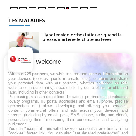
LES MALADIES
Hypotension orthostatique : quand la
pression artérielle chute au lever
Welcome
Drépanocytose : une déformation des
globules rouges aux conséquences
graves
With our 225
partners
, we wish to store and access information on
your devices (cookies, pixels in emails, etc.), combine and share
your personal data with our partners, whether collected on this
website or in our emails, already held by some of us, or obtained
Maladie de Charcot (Sclérose latérale
later, including in other contexts.
amyotrophique)
Processing this data (identifiers, browsing, preferences, purchases,
loyalty programs, IP, postal addresses and emails, phone, precise
geolocation, etc.) allows developing and offering you services,
content, commercial offers and ads across your devices and
screens (including by email, post, SMS, phone, audio, and video),
personalising them, measuring their performance, and analysing
audiences.
You can "accept all" and withdraw your consent at any time via the
"cookies" footer link
. You can also "set detailed preferences" and