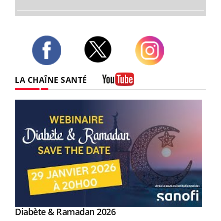
Twitter
Facebook
Instagram
LA CHAÎNE SANTÉ
Youtube
Youtube
Diabète & Ramadan 2026
Youtube