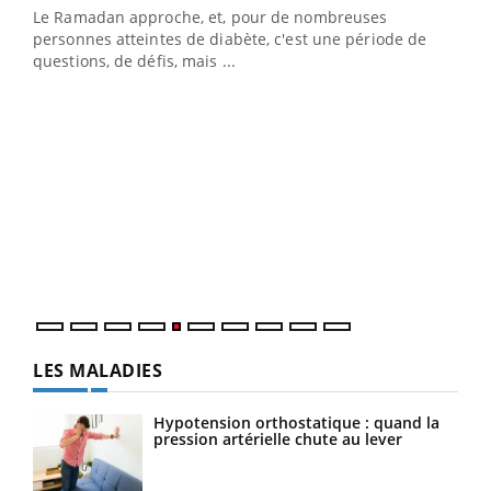
Le Ramadan approche, et, pour de nombreuses
vie !
personnes atteintes de diabète, c'est une période de
…
questions, de défis, mais ...
Un 
You
à l
Un é
mati
numé
LES MALADIES
Hypotension orthostatique : quand la
pression artérielle chute au lever