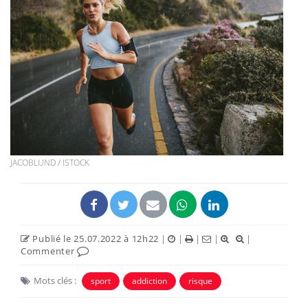
JACOBLUND / ISTOCK
Publié le 25.07.2022 à 12h22
|
|
|
|
|
Commenter
Mots clés :
sport
addiction
risque