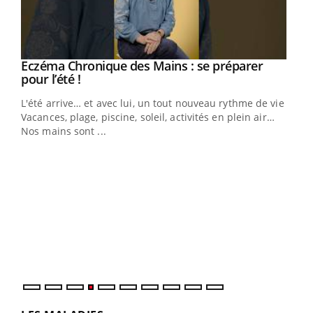
Eczéma Chronique des Mains : se préparer
Youtube
Youtube
pour l’été !
L'été arrive… et avec lui, un tout nouveau rythme de vie !
Vacances, plage, piscine, soleil, activités en plein air…
Nos mains sont ...
Dia
You
Le 
pers
ques