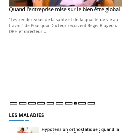
Yout
Quand l’entreprise mise sur le bien être global
Youtube
ndez-
"Les rendez-vous de la santé et de la qualité de vie au
cet
travail" de Pourquoi Docteur reçoivent Régis Blugeon,
DRH et directeur ...
Ecz
You
(3/3
Dans
vous
quot
LES MALADIES
Hypotension orthostatique : quand la