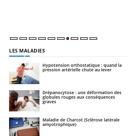
Dans
vous
quot
LES MALADIES
Hypotension orthostatique : quand la
pression artérielle chute au lever
Drépanocytose : une déformation des
globules rouges aux conséquences
graves
Maladie de Charcot (Sclérose latérale
amyotrophique)