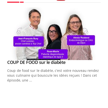
Youtube
Youtube
Yout
COUP DE FOOD sur le diabète
Quand l’entreprise mise sur le bien être global
Youtube
Youtube
Coup de food sur le diabète, c'est votre nouveau rendez-
"Les rendez-vous de la santé et de la qualité de vie au
vous culinaire qui bouscule les idées reçues ! Dans cet
travail" de Pourquoi Docteur reçoivent Régis Blugeon,
épisode, une ...
DRH et directeur ...
Ecz
You
(3/3