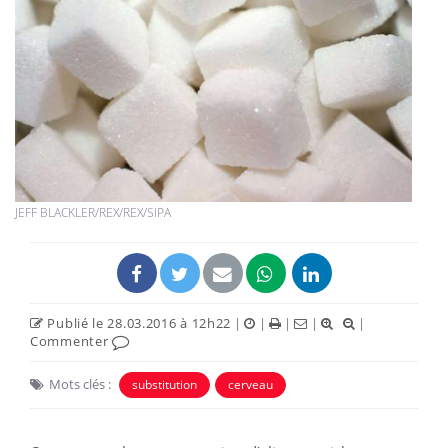
JEFF BLACKLER/REX/REX/SIPA
Publié le 28.03.2016 à 12h22
|
|
|
|
|
Commenter
Mots clés :
substitution
cerveau