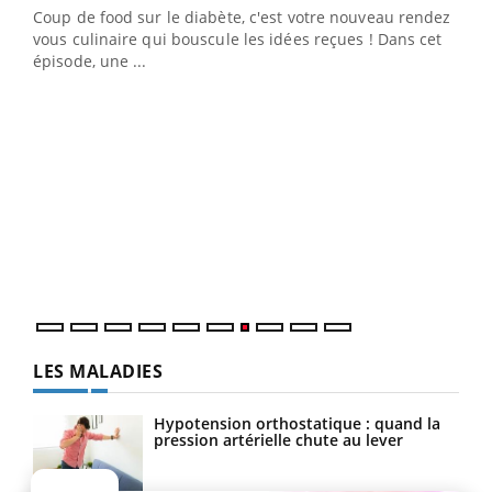
Coup de food sur le diabète, c'est votre nouveau rendez-
"Les rendez-vous de la santé et de la qualité de vie au
vous culinaire qui bouscule les idées reçues ! Dans cet
travail" de Pourquoi Docteur reçoivent Régis Blugeon,
épisode, une ...
DRH et directeur ...
Ecz
You
(3/3
Dans
vous
quot
LES MALADIES
Hypotension orthostatique : quand la
pression artérielle chute au lever