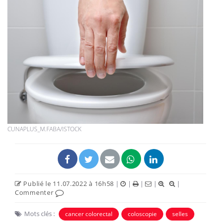
CUNAPLUS_M.FABA/ISTOCK
Publié le 11.07.2022 à 16h58
|
|
|
|
|
Commenter
Mots clés :
cancer colorectal
coloscopie
selles