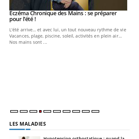
Eczéma Chronique des Mains : se préparer
Youtube
Youtube
pour l’été !
L'été arrive… et avec lui, un tout nouveau rythme de vie !
Vacances, plage, piscine, soleil, activités en plein air…
Nos mains sont ...
Dia
You
Le 
pers
ques
LES MALADIES
Hypotension orthostatique : quand la