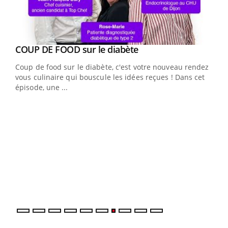
Youtube
cès
COUP DE FOOD sur le diabète
Youtube
Coup de food sur le diabète, c'est votre nouveau rendez-
 en
vous culinaire qui bouscule les idées reçues ! Dans cet
u
épisode, une ...
Qua
You
"Les
trav
DRH 