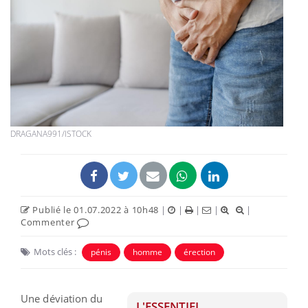
DRAGANA991/ISTOCK
Publié le 01.07.2022 à 10h48
|
|
|
|
|
Commenter
Mots clés :
pénis
homme
érection
Une déviation du
L'ESSENTIEL