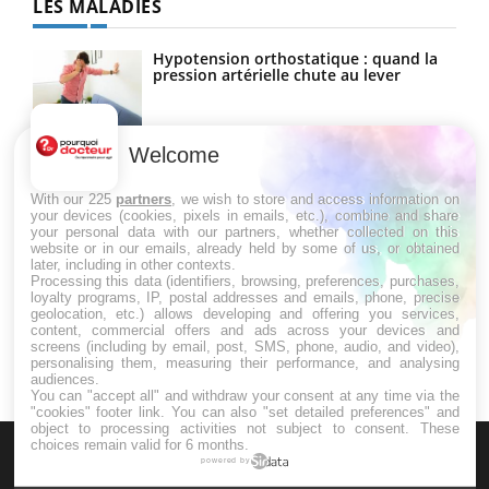
LES MALADIES
Hypotension orthostatique : quand la
pression artérielle chute au lever
Welcome
Drépanocytose : une déformation des
globules rouges aux conséquences
graves
With our 225
partners
, we wish to store and access information on
your devices (cookies, pixels in emails, etc.), combine and share
your personal data with our partners, whether collected on this
website or in our emails, already held by some of us, or obtained
Maladie de Charcot (Sclérose latérale
later, including in other contexts.
amyotrophique)
Processing this data (identifiers, browsing, preferences, purchases,
loyalty programs, IP, postal addresses and emails, phone, precise
geolocation, etc.) allows developing and offering you services,
content, commercial offers and ads across your devices and
screens (including by email, post, SMS, phone, audio, and video),
personalising them, measuring their performance, and analysing
audiences.
You can "accept all" and withdraw your consent at any time via the
"cookies" footer link
. You can also "set detailed preferences" and
object to processing activities not subject to consent. These
choices remain valid for 6 months.
powered by