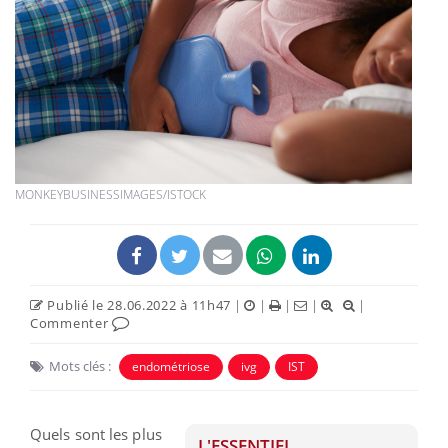
MONKEYBUSINESSIMAGES/ISTOCK
Publié le 28.06.2022 à 11h47
|
|
|
|
|
Commenter
Mots clés :
endométriose
ivg
IST
Quels sont les plus
L'ESSENTIEL