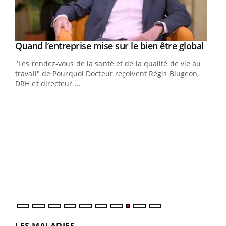
Yout
Quand l’entreprise mise sur le bien être global
Youtube
ndez-
"Les rendez-vous de la santé et de la qualité de vie au
cet
travail" de Pourquoi Docteur reçoivent Régis Blugeon,
DRH et directeur ...
Ecz
You
(3/3
Dans
vous
quot
LES MALADIES