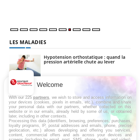
trav
DRH 
LES MALADIES
Hypotension orthostatique : quand la
pression artérielle chute au lever
Welcome
Drépanocytose : une déformation des
globules rouges aux conséquences
graves
With our 225
partners
, we wish to store and access information on
your devices (cookies, pixels in emails, etc.), combine and share
your personal data with our partners, whether collected on this
website or in our emails, already held by some of us, or obtained
Maladie de Charcot (Sclérose latérale
later, including in other contexts.
amyotrophique)
Processing this data (identifiers, browsing, preferences, purchases,
loyalty programs, IP, postal addresses and emails, phone, precise
geolocation, etc.) allows developing and offering you services,
content, commercial offers and ads across your devices and
screens (including by email, post, SMS, phone, audio, and video),