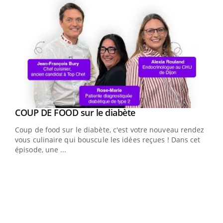
Youtube
cès
COUP DE FOOD sur le diabète
Youtube
Coup de food sur le diabète, c'est votre nouveau rendez-
 en
vous culinaire qui bouscule les idées reçues ! Dans cet
u
épisode, une ...
Qua
You
"Les