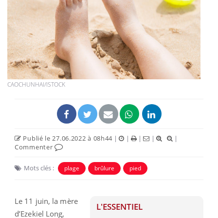
CAOCHUNHAI/ISTOCK
Publié le 27.06.2022 à 08h44
|
|
|
|
|
Commenter
Mots clés :
plage
brûlure
pied
Le 11 juin, la mère
L'ESSENTIEL
d’Ezekiel Long,