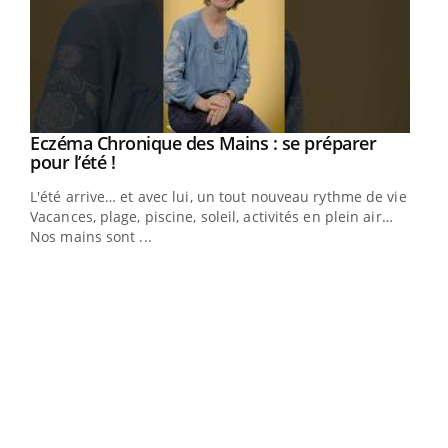
Eczéma Chronique des Mains : se préparer
Youtube
Youtube
pour l’été !
L'été arrive… et avec lui, un tout nouveau rythme de vie !
Vacances, plage, piscine, soleil, activités en plein air…
Nos mains sont ...
Youtube
Diabète & Ramadan 2026
Un 
Youtube
You
à l
Le Ramadan approche, et, pour de nombreuses
Un é
personnes atteintes de diabète, c'est une période de
mati
questions, de défis, mais ...
numé