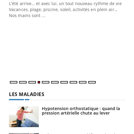
L'été arrive… et avec lui, un tout nouveau rythme de vie !
Vacances, plage, piscine, soleil, activités en plein air…
Nos mains sont ...
Dia
You
Le 
pers
ques
LES MALADIES
Hypotension orthostatique : quand la
pression artérielle chute au lever