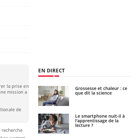
EN DIRECT
rer la prise en
haleurs :
Grossesse et chaleur : ce
une mission a
i le risque de
que dit la science
rimpe-t-il ?
ationale de
a pourrait-il
Le smartphone nuit-il à
la propagation du
l'apprentissage de la
lecture ?
a recherche
lyse portant