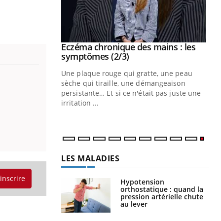
 mains : au
Eczéma chronique des mains : les
Youtube
be
Youtube
symptômes (2/3)
ès Zaraa,
Une plaque rouge qui gratte, une peau
us explique
sèche qui tiraille, une démangeaison
ins au quotidien
persistante… Et si ce n'était pas juste une
irritation ...
LES MALADIES
'inscrire
Hypotension
orthostatique : quand la
pression artérielle chute
au lever