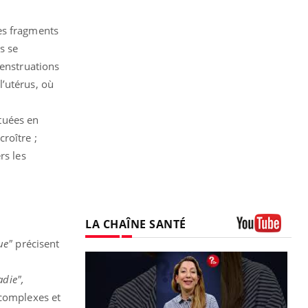
es fragments
s se
menstruations
l’utérus, où
ituées en
roître ;
rs les
LA CHAÎNE SANTÉ
Youtube
que"
précisent
adie",
 complexes et