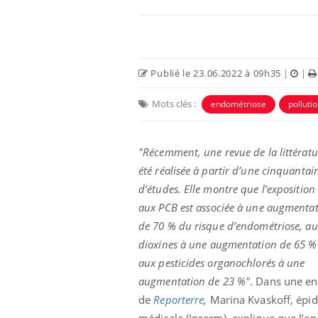
Publié le 23.06.2022 à 09h35
|
|
Mots clés :
endométriose
polluti
"Récemment, une revue de la littératu
été réalisée à partir d’une cinquantai
d’études. Elle montre que l’exposition
aux PCB
est associée à une augmenta
de 70 % du risque d’endométriose, au
dioxines
à une augmentation de 65 %
aux pesticides organochlorés à une
augmentation de 23 %"
. Dans une e
de
Reporterre
,
Marina Kvaskoff, épidé
médicale (Inserm), explique que l’en