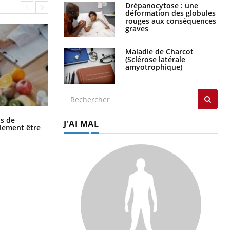
Drépanocytose : une
déformation des globules
rouges aux conséquences
graves
Maladie de Charcot
(Sclérose latérale
amyotrophique)
Grossesse et chaleur : ce que dit la
s de
J'AI MAL
science
alement être