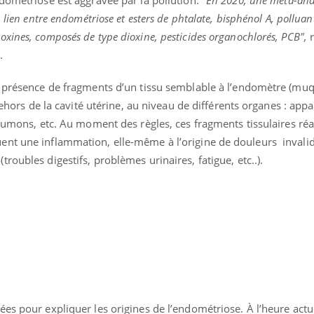
Pourquo
 lien entre endométriose et esters de phtalate, bisphénol A, polluan
de prot
finalem
xines, composés de type dioxine, pesticides organochlorés, PCB",
r
n.
a présence de fragments d’un tissu semblable à l’endomètre (mu
dehors de la cavité utérine, au niveau de différents organes : appar
poumons, etc. Au moment des règles, ces fragments tissulaires ré
nt une inflammation, elle-même à l’origine de douleurs invalid
oubles digestifs, problèmes urinaires, fatigue, etc..).
es pour expliquer les origines de l’endométriose. À l’heure actu