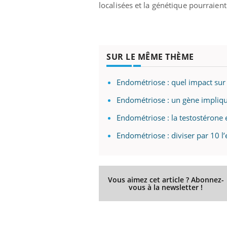
localisées et la génétique pourraient
Youtube
ue » pour
COUP DE FOOD sur le diabète
Qua
Youtube
You
SUR LE MÊME THÈME
médecine
êtr
Coup de food sur le diabète, c'est votre
"Les
nouveau rendez-vous culinaire qui
Endométriose : quel impact sur
 groupe
qual
bouscule les idées reçues ! Dans cet
ère de bilan de
Doc
épisode, une ...
Endométriose : un gène impliqu
« jumeau
dire
Endométriose : la testostérone 
Endométriose : diviser par 10 l’e
Vous aimez cet article ? Abonnez-
vous à la newsletter !