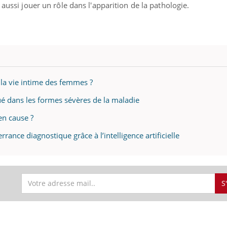
 aussi jouer un rôle dans l'apparition de la pathologie.
nd l’entreprise mise sur le bien
Eczéma chronique des
tube
Youtube
Youtube
Youtu
e global
quotidien (3/3)
 rendez-vous de la santé et de la
Dans cette vidéo, le Dr In
 la vie intime des femmes ?
ité de vie au travail" de Pourquoi
dermatologue à Paris, vo
teur reçoivent Régis Blugeon, DRH et
comment protéger vos ma
é dans les formes sévères de la maladie
cteur ...
et éviter les ...
en cause ?
rrance diagnostique grâce à l’intelligence artificielle
S