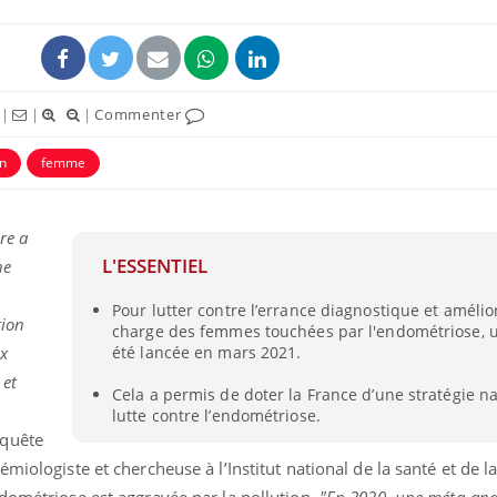
|
|
|
Commenter
on
femme
re a
L'ESSENTIEL
ne
Pour lutter contre l’errance diagnostique et amélio
Fortes c
tion
charge des femmes touchées par l'endométriose, 
pourquo
noyade g
x
été lancée en mars 2021.
 et
Cela a permis de doter la France d’une stratégie n
lutte contre l’endométriose.
Le Viagr
freiner 
nquête
cancer ?
miologiste et chercheuse à l’Institut national de la santé et de l
dométriose est aggravée par la pollution.
"En 2020, une méta-ana