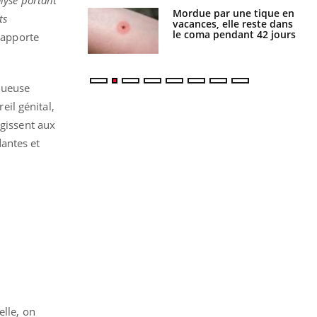
i manger moins
Mordue par une tique en
ts
éines pourrait
vacances, elle reste dans
ent être bénéfique
le coma pendant 42 jours
apporte
queuse
eil génital,
agissent aux
antes et
elle, on