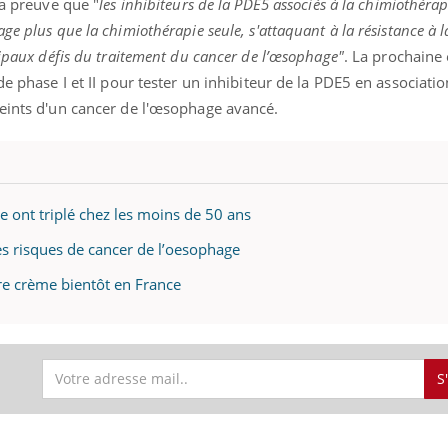
la preuve que "
les inhibiteurs de la PDE5 associés à la chimiothéra
e plus que la chimiothérapie seule, s'attaquant à la résistance à l
cipaux défis du traitement du cancer de l’œsophage"
. La prochaine
de phase I et II pour tester un inhibiteur de la PDE5 en associatio
teints d'un cancer de l'œsophage avancé.
e ont triplé chez les moins de 50 ans
s risques de cancer de l’oesophage
ère crème bientôt en France
S