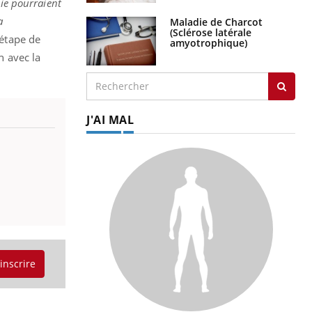
pie pourraient
a
Maladie de Charcot
(Sclérose latérale
 étape de
amyotrophique)
n avec la
J'AI MAL
'inscrire