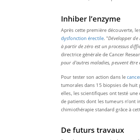
ez les soignants.
soleil, activités en plein air… Nos mains
défi
sont ...
Inhiber l’enzyme
Après cette première découverte, les
dysfonction érectile
. "
Développer de 
à partir de zéro est un processus diff
directrice générale de Cancer Resea
pour d'autres maladies, peuvent être 
Pour tester son action dans le
cance
tumorales dans 15 biopsies de huit pa
elles, les scientifiques ont testé u
de patients dont les tumeurs n’ont i
chimiothérapie standard grâce à ce
De futurs travaux