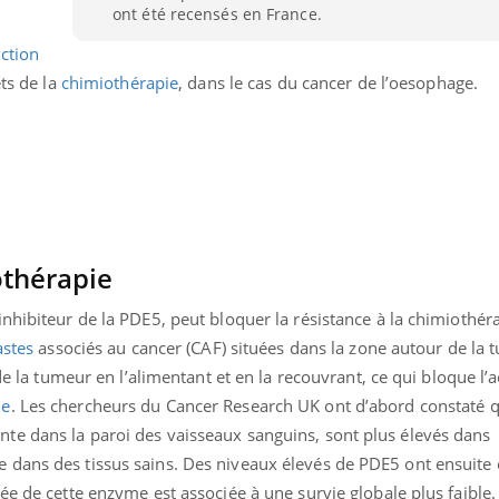
ont été recensés en France.
ction
ets de la
chimiothérapie
, dans le cas du cancer de l’oesophage.
othérapie
nhibiteur de la PDE5, peut bloquer la résistance à la chimiothér
astes
associés au cancer (CAF) situées dans la zone autour de la 
 de la tumeur en l’alimentant et en la recouvrant, ce qui bloque l’
Youtube
bète & Ramadan 2026
Un « jumeau numériq
tube
Youtube
ie
. Les chercheurs du Cancer Research UK ont d’abord constaté q
faciliter l’accès à la 
e dans la paroi des vaisseaux sanguins, sont plus élevés dans
Ramadan approche, et, pour de
Youtube
préventive
dans des tissus sains. Des niveaux élevés de PDE5 ont ensuite 
breuses personnes atteintes de
Un établissement lié à u
ète, c'est une période de questions, de
ée de cette enzyme est associée à une survie globale plus faible.