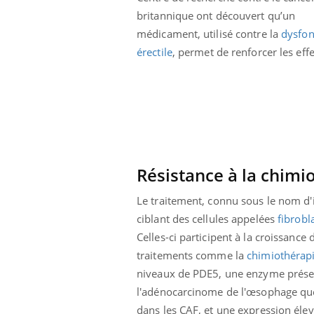
britannique ont découvert qu’un
médicament, utilisé contre la
dysfon
érectile
, permet de renforcer les eff
Résistance à la chimi
Le traitement, connu sous le nom d'i
ciblant des cellules appelées
fibrobl
Celles-ci participent à la croissance
ale : et si on
Eczéma Chronique des Mains : se
Dia
Youtube
You
traitements comme la
chimiothérap
ube
Youtube
préparer pour l’été !
niveaux de PDE5, une enzyme présent
Le 
 diabète de type 2
L'été arrive… et avec lui, un tout nouveau
l'adénocarcinome de l'œsophage que 
nom
ues chez les
rythme de vie ! Vacances, plage, piscine,
diab
dans les CAF, et une expression élev