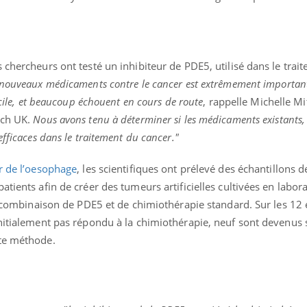
mutualiste innove en mat
s, mais ...
santé : l'utilisation d'un 
numérique » permet ...
 chercheurs ont testé un inhibiteur de PDE5, utilisé dans le trai
nouveaux médicaments contre le cancer est extrêmement important,
icile, et beaucoup échouent en cours de route
, rappelle Michelle Mi
rch UK.
Nous avons tenu à déterminer si les médicaments existants
efficaces dans le traitement du cancer."
r de l’oesophage
, les scientifiques ont prélevé des échantillons d
tients afin de créer des tumeurs artificielles cultivées en labora
ne combinaison de PDE5 et de chimiothérapie standard. Sur les 12 
nitialement pas répondu à la chimiothérapie, neuf sont devenus s
tte méthode.