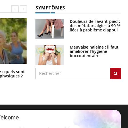
SYMPTÔMES
Douleurs de l’avant-pied :
des métatarsalgies à 90 %
liées à problème d’appui
Mauvaise haleine : il faut
améliorer l’hygiène
bucco-dentaire
Comment éviter une otite pendant
: quels sont
les vacances ?
 physiques ?
elcome
ER