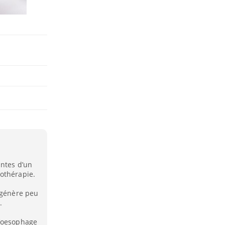
intes d’un
othérapie.
 génère peu
.
l’oesophage