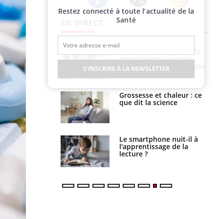
Restez connecté à toute l’actualité de la
Twitter
Facebook
Instagram
Santé
EN DIRECT
i votre ventre
Pourquoi manger moins
il les premiers
de protéines pourrait
 vos vacances ?
finalement être bénéfique
S'INSCRIRE À LA NEWSLETTER
haleurs :
Grossesse et chaleur : ce
i le risque de
que dit la science
rimpe-t-il ?
a pourrait-il
Le smartphone nuit-il à
la propagation du
l'apprentissage de la
lecture ?