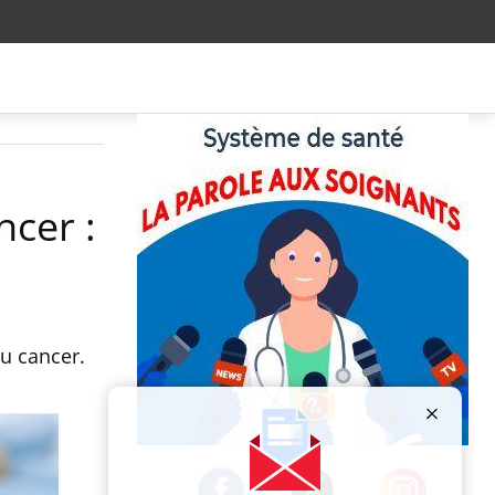
ncer :
du cancer.
Publicité