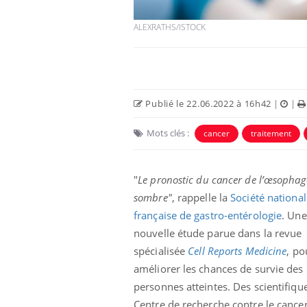
ALEXRATHS/ISTOCK
Publié le 22.06.2022 à 16h42
|
|
Mots clés :
cancer
traitement
"
Le pronostic du cancer de l’œsophag
sombre"
, rappelle la
Société national
française de gastro-entérologie
. Une
nouvelle étude parue dans la revue
spécialisée
Cell Reports Medicine
, po
améliorer les chances de survie des
personnes atteintes. Des scientifiqu
Centre de recherche contre le cance