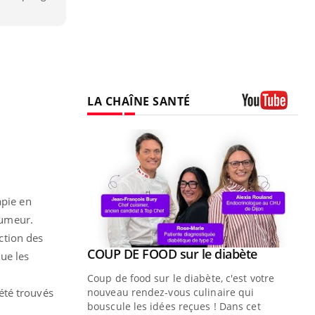
LA CHAÎNE SANTÉ
Youtube
apie en
tumeur.
action des
Youtube
ue » pour
COUP DE FOOD sur le diabète
Youtube
ue les
médecine
Coup de food sur le diabète, c'est votre
été trouvés
nouveau rendez-vous culinaire qui
n groupe
bouscule les idées reçues ! Dans cet