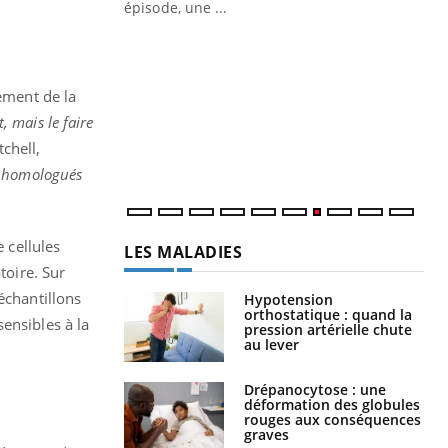
ière de bilan de
épisode, une ...
« jumeau
Qu
You
êtr
tement de la
"Le
qua
 mais le faire
Doc
tchell,
dir
, homologués
e cellules
LES MALADIES
toire. Sur
échantillons
Hypotension
orthostatique : quand la
ensibles à la
pression artérielle chute
au lever
Drépanocytose : une
déformation des globules
rouges aux conséquences
graves