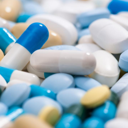
Cytomégalovirus : ce qui
Pourquo
change dans la prise en
gâche-t-
charge des femmes
jours de
enceintes
La sieste empêche-t-elle
Fortes c
de dormir la nuit ?
pourquo
noyade g
VIH : la fin du comprimé
Le Viagr
tous les jours se profile-t-
freiner 
elle enfin ?
cancer ?