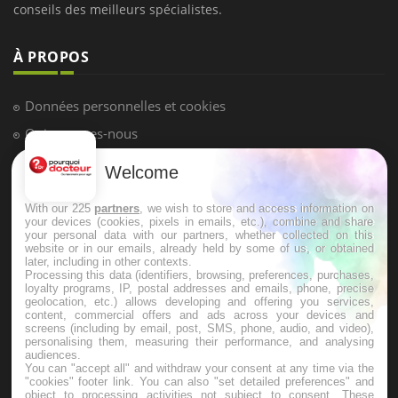
LES MALADIES
Hypotension orthostatique : quand la
pression artérielle chute au lever
Welcome
Drépanocytose : une déformation des
globules rouges aux conséquences
graves
With our 225
partners
, we wish to store and access information on
your devices (cookies, pixels in emails, etc.), combine and share
your personal data with our partners, whether collected on this
website or in our emails, already held by some of us, or obtained
Maladie de Charcot (Sclérose latérale
later, including in other contexts.
amyotrophique)
Processing this data (identifiers, browsing, preferences, purchases,
loyalty programs, IP, postal addresses and emails, phone, precise
geolocation, etc.) allows developing and offering you services,
content, commercial offers and ads across your devices and
screens (including by email, post, SMS, phone, audio, and video),
personalising them, measuring their performance, and analysing
audiences.
You can "accept all" and withdraw your consent at any time via the
"cookies" footer link
. You can also "set detailed preferences" and
object to processing activities not subject to consent. These