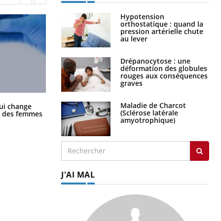
Hypotension
orthostatique : quand la
pression artérielle chute
au lever
Drépanocytose : une
déformation des globules
rouges aux conséquences
graves
La sieste empêche-t-elle de dormir
Maladie de Charcot
ui change
la nuit ?
(Sclérose latérale
ge des femmes
amyotrophique)
J'AI MAL