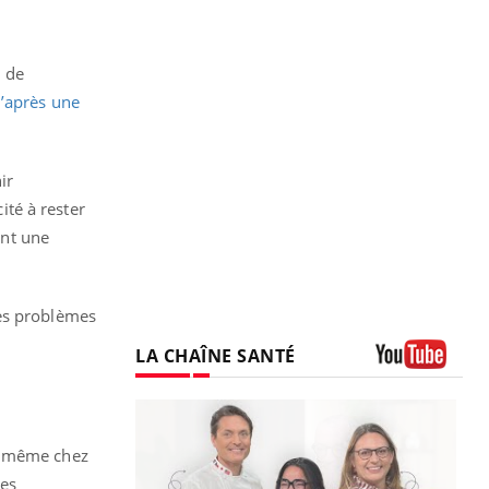
 de
’après une
ir
ité à rester
ent une
es problèmes
LA CHAÎNE SANTÉ
Youtube
re même chez
les