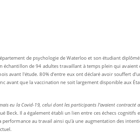
TDAH : quel est ce
Insuffis
traitement autorisé aux
comment
États-Unis ?
préveni
département de psychologie de Waterloo et son étudiant diplômé
n échantillon de 94 adultes travaillant à temps plein qui avaient
is avant l'étude. 80% d'entre eux ont déclaré avoir souffert d'u
c avant que la vaccination ne soit largement disponible aux Éta
ais eu la Covid-19, celui dont les participants l’avaient contracté a
qué Beck. Il a également établi un lien entre ces échecs cognitifs 
la performance au travail ainsi qu’à une augmentation des intent
ctuel.