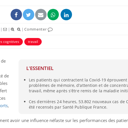
|
|
|
Commenter
s cognitives
travail
 de
L'ESSENTIEL
té de
Les patients qui contractent la Covid-19 éprouven
Comment gérer le
Cerveau 
bles
problèmes de mémoire, d'attention et de concentr
sommeil des enfants en
"madele
vacances ?
enfin ex
fert
travail, même après s'être remis de la maladie initi
ces
Ces dernières 24 heures, 53.802 nouveaux cas de 
ports
,
été recensés par Santé Publique France.
Bilan prévention : ce que
Intoléra
les kinés pourront
nouvell
bientôt faire
recomma
ent avoir une influence néfaste sur les performances des patient
HAS