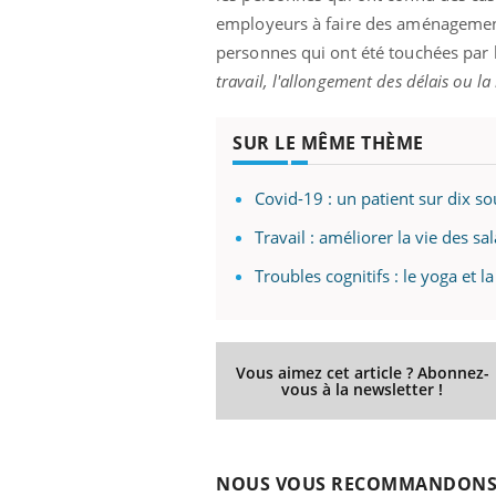
employeurs à faire des aménagement
personnes qui ont été touchées par 
travail, l'allongement des délais ou la
Youtube
 Mains : se
Diabète & Ramadan 2026
Un 
Youtube
You
outube
fac
SUR LE MÊME THÈME
Le Ramadan approche, et, pour de
pré
un tout nouveau
nombreuses personnes atteintes de
Un 
lage, piscine,
diabète, c'est une période de questions, de
Covid-19 : un patient sur dix s
mut
air… Nos mains
défis, mais ...
sant
Travail : améliorer la vie des sa
num
Troubles cognitifs : le yoga et l
Vous aimez cet article ? Abonnez-
vous à la newsletter !
NOUS VOUS RECOMMANDON