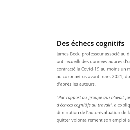
ar une tique en
Allergies alimentaires :
, elle reste dans
une nouvelle arme contre
pendant 42 jours
les réactions sévères
Des échecs cognitifs
James Beck, professeur associé au 
ont recueilli des données auprès d'u
contracté la Covid-19 au moins un mo
au coronavirus avant mars 2021, don
d'après les auteurs.
"Par rapport au groupe qui n'avait jam
d'échecs cognitifs au travail”
, a expli
diminution de l’auto-évaluation de 
quitter volontairement son emploi a