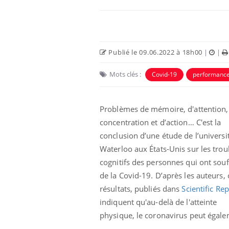
Publié le 09.06.2022 à 18h00
|
|
Mots clés :
Covid-19
performance
Problèmes de mémoire, d'attention,
concentration et d’action… C'est la
conclusion d’une étude de l’universi
e et chaleur : ce
Mordue par un
Waterloo aux États-Unis sur les trou
a science
barracuda, une petite fille
secourue grâce à un
cognitifs des personnes qui ont souf
réflexe essentiel
de la Covid-19. D’après les auteurs, 
résultats, publiés dans
Scientific Re
phone nuit-il à
Légionellose en Suisse :
tissage de la
quelle est l’origine de la
indiquent qu'au-delà de l'atteinte
contamination ?
physique, le coronavirus peut égalem