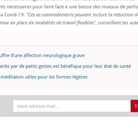
s nécessaires pour faire face à une baisse des niveaux de per
la Covid-19.
"Ces accommodements peuvent inclure la réduction de
 mise en place de modalités de travail flexibles"
, conseillent les aut
« jumeau numérique » pour
COUP DE FOOD sur le
tube
Youtube
iliter l’accès à la médecine
Youtube
Coup de food sur le diabèt
ventive
nouveau rendez-vous culi
établissement lié à un groupe
bouscule les idées reçues
ouffre d’une affection neurologique grave
ualiste innove en matière de bilan de
épisode, une ...
é : l'utilisation d'un « jumeau
lariés par de petits gestes est bénéfique pour leur état de santé
érique » permet ...
a méditation utiles pour les formes légères
S
S