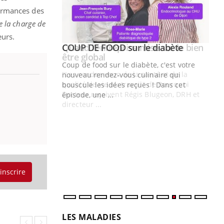
formances des
 la charge de
eurs.
Youtube
 diabète
Quand l’entreprise mise sur le bien
Youtube
Youtube
être global
e, c'est votre
"Les rendez-vous de la santé et de la
naire qui
qualité de vie au travail" de Pourquoi
 ! Dans cet
Docteur reçoivent Régis Blugeon, DRH et
directeur ...
Ec
You
quo
Dan
der
com
et é
'inscrire
LES MALADIES