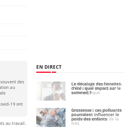
EN DIRECT
t souvent des
: le mystère de la
Le décalage des horaires
ation au
ine de Proust"
d'été : quel impact sur le
pliqué
sommeil ?
ale
Covid-19 ont
nce au gluten : les
Grossesse : ces polluants
es
pourraient influencer le
ndations de la
poids des enfants
s au travail.