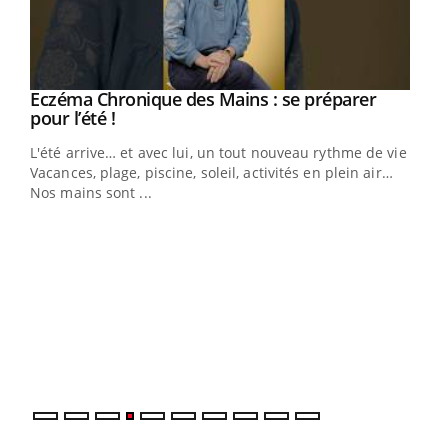
Eczéma Chronique des Mains : se préparer
Youtube
Youtube
pour l’été !
L'été arrive… et avec lui, un tout nouveau rythme de vie !
Vacances, plage, piscine, soleil, activités en plein air…
Nos mains sont ...
Dia
You
Le 
pers
ques