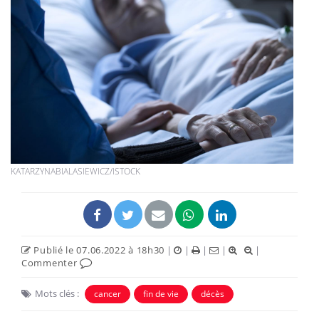
KATARZYNABIALASIEWICZ/ISTOCK
Publié le 07.06.2022 à 18h30
|
|
|
|
|
Commenter
Mots clés :
cancer
fin de vie
décès