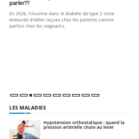
Youtube
parler??
En 2026, l'insuline dans le diabète de type 2 reste
entourée d'idées reçues chez les patients comme
parfois chez les soignants.
Ecz
You
pour
L'ét
Vaca
Nos 
LES MALADIES
Hypotension orthostatique : quand la
pression artérielle chute au lever