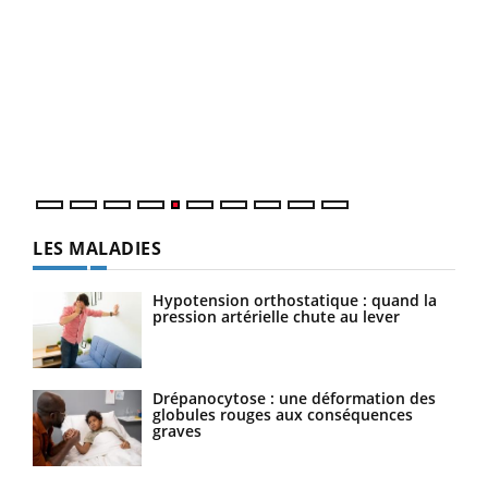
LA CHAÎNE SANTÉ
Youtube