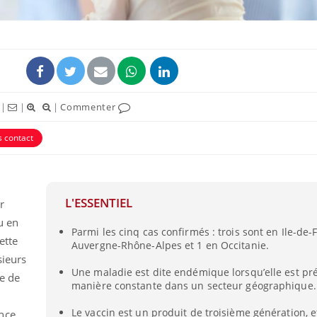
|
|
|
Commenter
s contact
L'ESSENTIEL
r
u en
Parmi les cinq cas confirmés : trois sont en Ile-de-
ette
Auvergne-Rhône-Alpes et 1 en Occitanie.
sieurs
Une maladie est dite endémique lorsqu’elle est pr
e de
manière constante dans un secteur géographique.
Le vaccin est un produit de troisième génération, 
nce,