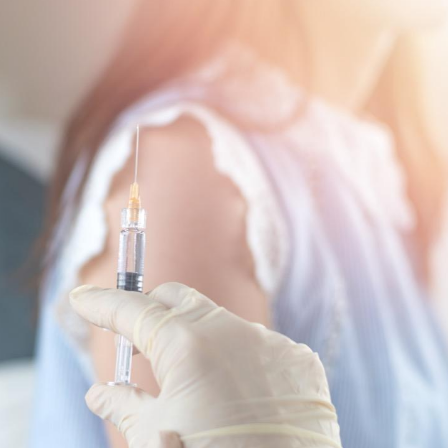
Le smartphone nuit-il à
Légionel
l'apprentissage de la
quelle e
lecture ?
contami
Mordue par une tique en
Allergie
vacances, elle reste dans
une nou
le coma pendant 42 jours
les réac
Mordue par un
Comment
barracuda, une petite fille
sommeil
secourue grâce à un
vacance
réflexe essentiel