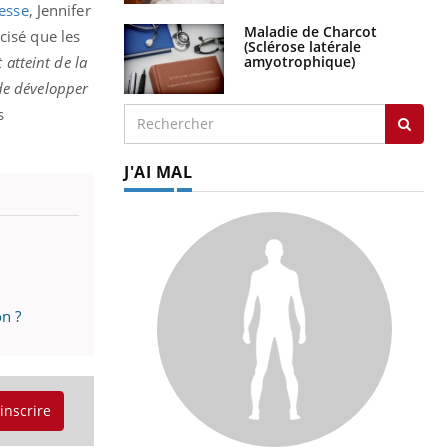
esse
, Jennifer
Maladie de Charcot
cisé que les
(Sclérose latérale
amyotrophique)
 atteint de la
 de développer
s
J'AI MAL
on ?
'inscrire