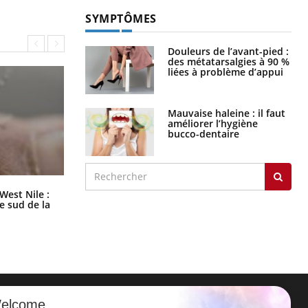
SYMPTÔMES
Douleurs de l’avant-pied :
des métatarsalgies à 90 %
liées à problème d’appui
Mauvaise haleine : il faut
améliorer l’hygiène
bucco-dentaire
Les médicaments GLP-1 protègent-
West Nile :
ils aussi les os ?
le sud de la
elcome