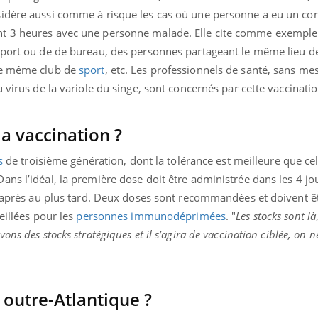
mutualiste innove en mat
s, mais ...
idère aussi comme à risque les cas où une personne a eu un con
santé : l'utilisation d'un 
t 3 heures avec une personne malade. Elle cite comme exemple
numérique » permet ...
sport ou de de bureau, des personnes partageant le même lieu de
le même club de
sport
, etc. Les professionnels de santé, sans me
 virus de la variole du singe, sont concernés par cette vaccinatio
a vaccination ?
s
de troisième génération, dont la tolérance est meilleure que cel
ns l’idéal, la première dose doit être administrée dans les 4 jo
rs après au plus tard. Deux doses sont recommandées et doivent ê
eillées pour les
personnes immunodéprimées
. "
Les stocks sont là
vons des stocks stratégiques et il s’agira de vaccination ciblée, on 
e outre-Atlantique ?