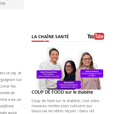
ché.
LA CHAÎNE SANTÉ
Youtube
ns ce cas, et
urguignon sur
acciner les
Youtube
ue » pour
COUP DE FOOD sur le diabète
Youtube
onnels de
médecine
onne a eu un
Coup de food sur le diabète, c'est votre
confirmé
nouveau rendez-vous culinaire qui
n groupe
bouscule les idées reçues ! Dans cet
 mais aussi