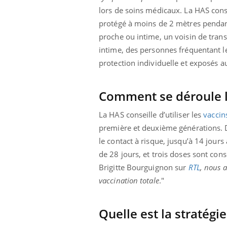
ez les soignants.
soleil, activités en plein air… Nos mains
défi
lors de soins médicaux. La HAS cons
sont ...
protégé à moins de 2 mètres pendan
proche ou intime, un voisin de tran
intime, des personnes fréquentant 
protection individuelle et exposés au
Comment se déroule l
La HAS conseille d’utiliser les
vaccin
première et deuxième générations. Da
le contact à risque, jusqu’à 14 jou
de 28 jours, et trois doses sont cons
Brigitte Bourguignon sur
RTL
, nous a
vaccination totale
."
Quelle est la stratégi