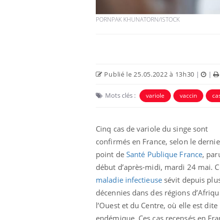
PORNPAK KHUNATORN/ISTOCK
Publié le 25.05.2022 à 13h30
|
|
Mots clés :
variole
vaccin
ca
Cinq cas de variole du singe sont
confirmés en France, selon le dernie
point de
Santé Publique France
, par
début d’après-midi, mardi 24 mai. C
maladie infectieuse
sévit depuis plu
décennies dans des régions d’Afriqu
l’Ouest et du Centre, où elle est dite
endémique. Ces cas recensés en Fra