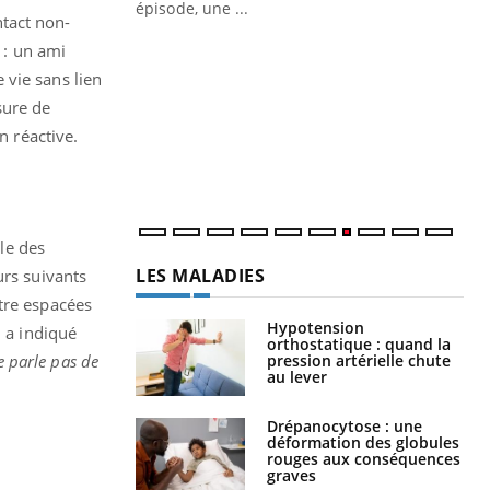
ière de bilan de
épisode, une ...
tact non-
« jumeau
Qu
You
 : un ami
êtr
 vie sans lien
sure de
"Le
qua
n réactive.
Doc
dir
le des
LES MALADIES
urs suivants
tre espacées
Hypotension
, a indiqué
orthostatique : quand la
pression artérielle chute
ne parle pas de
au lever
Drépanocytose : une
déformation des globules
rouges aux conséquences
graves