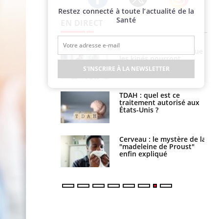
Restez connecté à toute l’actualité de la
Twitter
Facebook
Instagram
Santé
EN DIRECT
lose en Suisse :
Bilan prévention : ce que
st l’origine de la
les kinés pourront
nation ?
bientôt faire
S'INSCRIRE À LA NEWSLETTER
s alimentaires :
TDAH : quel est ce
velle arme contre
traitement autorisé aux
tions sévères
États-Unis ?
 gérer le
Cerveau : le mystère de la
 des enfants en
"madeleine de Proust"
s ?
enfin expliqué