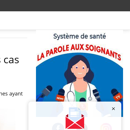
s cas
nes ayant
Publicité