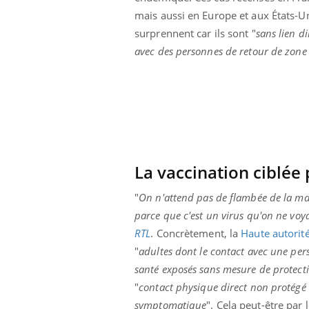
mais aussi en Europe et aux États-U
surprennent car ils sont "
sans lien di
avec des personnes de retour de zon
La vaccination ciblée 
"
On n'attend pas de flambée de la mal
parce que c'est un virus qu'on ne voy
RTL
. Concrètement, la
Haute autorit
ale : et si on
Eczéma Chronique des Mains : se
Dia
Youtube
You
"
adultes dont le contact avec une per
ube
Youtube
préparer pour l’été !
santé exposés sans mesure de protecti
Le 
 diabète de type 2
L'été arrive… et avec lui, un tout nouveau
"
contact physique direct non protégé 
nom
ues chez les
rythme de vie ! Vacances, plage, piscine,
diab
symptomatique
". Cela peut-être par 