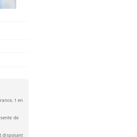
France, 1 en
ésente de
et disposant