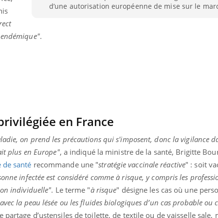
d’une autorisation européenne de mise sur le mar
nis
rect
e endémique"
.
privilégiée en France
adie, on prend les précautions qui s'imposent, donc la vigilance da
ait plus en Europe"
, a indiqué la ministre de la santé, Brigitte Bo
é de santé
recommande une "
stratégie vaccinale réactive
" : soit v
Youtube
bète & Ramadan 2026
Un « jumeau numériq
tube
Youtube
sonne infectée est considéré comme à risque, y compris les professi
faciliter l’accès à la 
on individuelle"
. Le terme "
à
risque
" désigne les cas où une pers
Ramadan approche, et, pour de
Youtube
préventive
avec la peau lésée ou les fluides biologiques d’un cas probable ou 
breuses personnes atteintes de
Un établissement lié à u
ète, c'est une période de questions, de
le partage d’ustensiles de toilette, de textile ou de vaisselle sale,