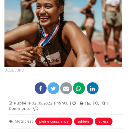
JACOBLUND
Publié le 02.06.2022 à 19h00
|
|
|
|
|
Commenter
Mots clés :
pleine conscience
athlète
stress