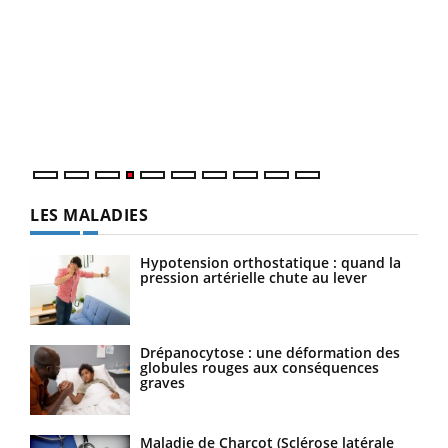
Dia
You
Le 
pers
ques
LES MALADIES
Hypotension orthostatique : quand la
pression artérielle chute au lever
Drépanocytose : une déformation des
globules rouges aux conséquences
graves
Maladie de Charcot (Sclérose latérale