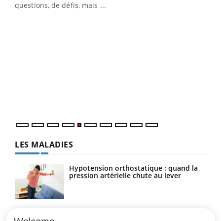
questions, de défis, mais ...
Un « jumeau numérique » pour faciliter l’accès
COU
Youtube
You
Youtube
à la médecine préventive
Coup
vous
épis
LES MALADIES
Hypotension orthostatique : quand la
pression artérielle chute au lever
Drépanocytose : une déformation des
globules rouges aux conséquences