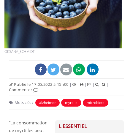
OKSANA_SCHMIDT
Publié le 17.05.2022 à 15h00
|
|
|
|
|
Commenter
Mots clés :
alzheimer
myrtille
microbiote
“La consommation
L'ESSENTIEL
de myrtilles peut