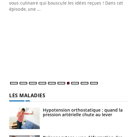
vous culinaire qui bouscule les idées reçues ! Dans cet
travail" de Pourquoi Docteur reçoivent Régis Blugeon,
épisode, une ...
DRH et directeur ...
Ecz
You
(3/3
Dans
vous
quot
LES MALADIES
Hypotension orthostatique : quand la
pression artérielle chute au lever