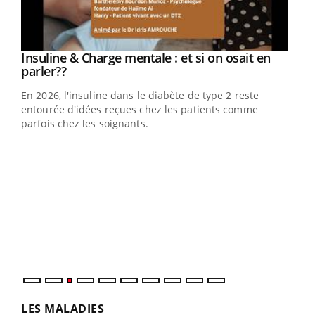
Youtube
Insuline & Charge mentale : et si on osait en
Youtube
Youtube
parler??
En 2026, l'insuline dans le diabète de type 2 reste
entourée d'idées reçues chez les patients comme
parfois chez les soignants.
Ecz
You
pour
L'ét
Vaca
Nos 
LES MALADIES