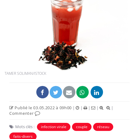
TAMER SOLIMAN/ISTOCK
Publié le 03.05.2022 à 09h00
|
|
|
|
|
Commenter
Mots clés :
infection virale
couple
réseau
faits-divers