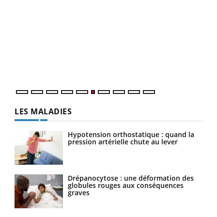
COU
You
Coup
vous
épis
LES MALADIES
Hypotension orthostatique : quand la
pression artérielle chute au lever
Drépanocytose : une déformation des
globules rouges aux conséquences
graves