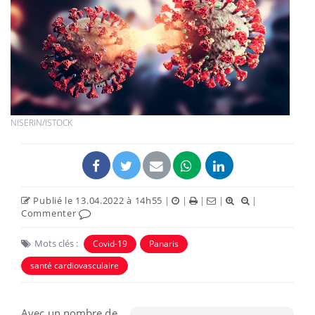
NISERIN/ISTOCK
Publié le 13.04.2022 à 14h55
|
|
|
|
|
Commenter
Mots clés :
Covid-19
Panaris
santé cardiovasculaire
Avec un nombre de