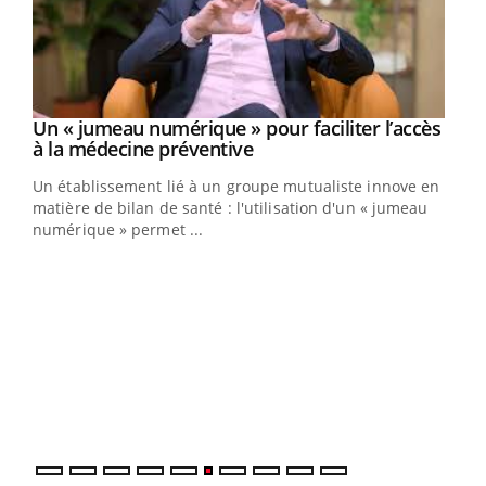
Un « jumeau numérique » pour faciliter l’accès
Youtube
Youtube
à la médecine préventive
Un établissement lié à un groupe mutualiste innove en
e
matière de bilan de santé : l'utilisation d'un « jumeau
numérique » permet ...
COU
You
Coup
vous
épis