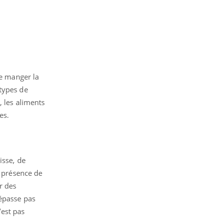
de manger la
 types de
, les aliments
es.
isse, de
a présence de
r des
dépasse pas
’est pas