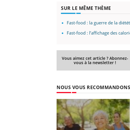
'un proche c'est
carence en fer sont multiples ce qui la rend
pat
SUR LE MÊME THÈME
...
Fast-food : la guerre de la diété
Fast-food : l’affichage des calori
Vous aimez cet article ? Abonnez-
vous à la newsletter !
NOUS VOUS RECOMMANDON