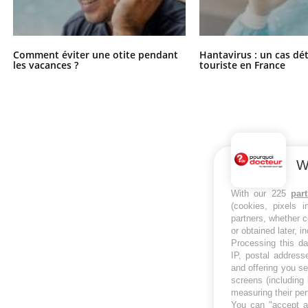
Comment éviter une otite pendant
Hantavirus : un cas dé
les vacances ?
touriste en France
W
With our 225
par
(cookies, pixels 
partners, whether c
or obtained later, i
Processing this da
IP, postal address
and offering you s
screens (including
measuring their pe
You can "accept al