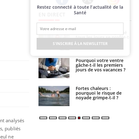
Restez connecté à toute l’actualité de la
Twitter
Facebook
Instagram
Santé
EN DIRECT
icaments GLP-1
VIH : la fin du comprimé
t-ils aussi les os
tous les jours se profile-t-
elle enfin ?
S'INSCRIRE À LA NEWSLETTER
alovirus : ce qui
Pourquoi votre ventre
ans la prise en
gâche-t-il les premiers
des femmes
jours de vos vacances ?
es
e empêche-t-elle
Fortes chaleurs :
r la nuit ?
pourquoi le risque de
noyade grimpe-t-il ?
ont analysés
s, publiés
seul ne