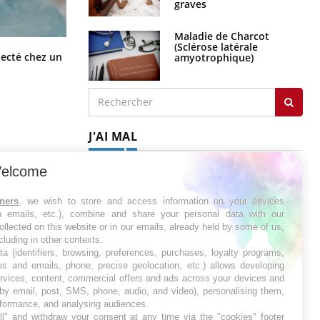
graves
Maladie de Charcot
(Sclérose latérale
Mortalité infantile : un rapport
tecté chez un
amyotrophique)
s’interroge sur son taux élevé en
France
J'AI MAL
elcome
tners
, we wish to store and access information on your devices
in emails, etc.), combine and share your personal data with our
ollected on this website or in our emails, already held by some of us,
ncluding in other contexts.
ta (identifiers, browsing, preferences, purchases, loyalty programs,
es and emails, phone, precise geolocation, etc.) allows developing
ervices, content, commercial offers and ads across your devices and
 by email, post, SMS, phone, audio, and video), personalising them,
rformance, and analysing audiences.
l" and withdraw your consent at any time via the "cookies" footer