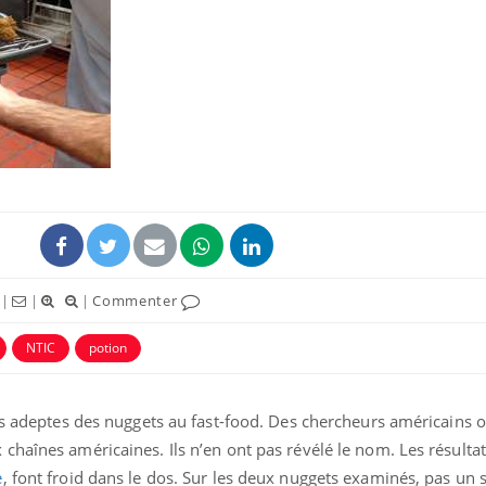
Toujours connectés :
Les méd
comment le travail
protègen
empiète de plus en plus
?
sur nos soirées
Cancer colorectal : une
Cytomég
stratégie simple aurait
change d
changé la donne au Pays
charge 
basque
enceint
|
|
|
Commenter
Chikungunya, dengue,
La siest
West Nile : que se passe-
de dormi
t-il dans le sud de la
NTIC
potion
France ?
es adeptes des nuggets au fast-food. Des chercheurs américains 
haînes américaines. Ils n’en ont pas révélé le nom. Les résultat
e
, font froid dans le dos. Sur les deux nuggets examinés, pas un 