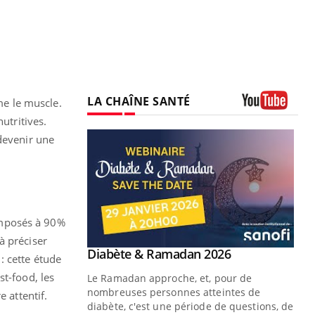
LA CHAÎNE SANTÉ
e le muscle.
Youtube
utritives.
devenir une
 Mains : se
outube
 un tout nouveau
plage, piscine,
omposés à 90%
 air… Nos mains
à préciser
Youtube
Diabète & Ramadan 2026
Youtube
: cette étude
st-food, les
Le Ramadan approche, et, pour de
nombreuses personnes atteintes de
 attentif.
diabète, c'est une période de questions, de