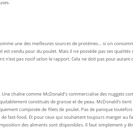
uses.
 comme une des meilleures sources de protéines… si on consomm
el est vendu pour du poulet. Mais il ne possède pas ses qualités n
 n’est pas nocif selon le rapport. Cela ne doit pas pour autant 
Eczéma Chronique des
Youtube
Y
préparer pour l’été !
L'été arrive… et avec lui,
rythme de vie ! Vacances, 
tif. Une chaîne comme McDonald’s commercialise des nuggets c
soleil, activités en plein
quitablement constitués de graisse et de peau. McDonald's tient 
sont ...
uline & Charge mentale : et si on
tube
iquement composée de filets de poulet. Pas de panique toutefois 
Youtube
it en parler??
 de fast-food. Et pour ceux qui souhaitent toujours manger au fa
026, l'insuline dans le diabète de type 2
mposition des aliments sont disponibles. Il faut simplement y être
e entourée d'idées reçues chez les