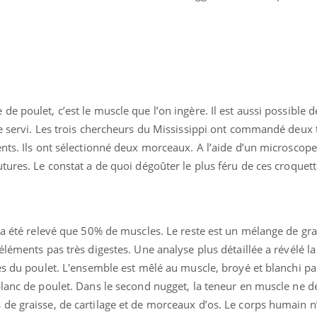
e poulet, c’est le muscle que l’on ingère. Il est aussi possible 
re servi. Les trois chercheurs du Mississippi ont commandé deux
nts. Ils ont sélectionné deux morceaux. A l’aide d’un microscope
tures. Le constat a de quoi dégoûter le plus féru de ces croquett
’a été relevé que 50% de muscles. Le reste est un mélange de gra
éléments pas très digestes. Une analyse plus détaillée a révélé l
es du poulet. L'ensemble est mêlé au muscle, broyé et blanchi pa
blanc de poulet. Dans le second nugget, la teneur en muscle ne 
de graisse, de cartilage et de morceaux d’os. Le corps humain n