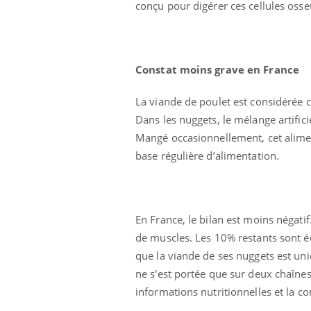
conçu pour digérer ces cellules osse
Constat moins grave en France
La viande de poulet est considérée
Dans les nuggets, le mélange artifici
Mangé occasionnellement, cet aliment
base régulière d’alimentation.
En France, le bilan est moins néga
de muscles. Les 10% restants sont é
 Mains :
Carence en fer : comprendre pour
Ins
Youtube
You
que la viande de ses nuggets est un
Youtube
Youtube
prévenir
osa
ne s'est portée que sur deux chaînes
aciles à aborder...
Fatigue, irritabilité, brouillard mental ou
En 2
informations nutritionnelles et la co
poser des
même alopécie… Les symptômes de la
rest