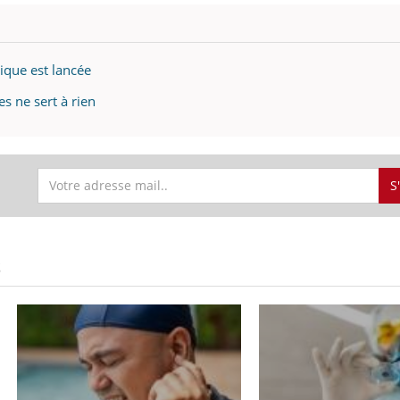
ients comme parfois chez les soignants.
tique est lancée
es ne sert à rien
S
S