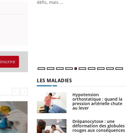
défis, mais ...
Un
You
fac
pr
Un 
mut
san
num
'inscrire
LES MALADIES
Hypotension
orthostatique : quand la
pression artérielle chute
au lever
Drépanocytose : une
déformation des globules
rouges aux conséquences