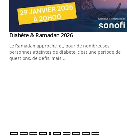
Youtube
Diabète & Ramadan 2026
Youtube
Le Ramadan approche, et, pour de nombreuses
vie !
personnes atteintes de diabète, c'est une période de
…
questions, de défis, mais ...
Un 
You
à l
Un é
mati
numé