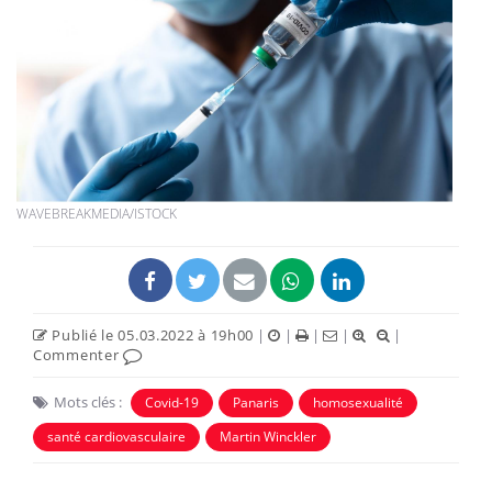
WAVEBREAKMEDIA/ISTOCK
Publié le 05.03.2022 à 19h00
|
|
|
|
|
Commenter
Mots clés :
Covid-19
Panaris
homosexualité
santé cardiovasculaire
Martin Winckler