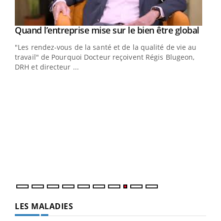
Yout
Quand l’entreprise mise sur le bien être global
Youtube
ndez-
"Les rendez-vous de la santé et de la qualité de vie au
cet
travail" de Pourquoi Docteur reçoivent Régis Blugeon,
DRH et directeur ...
Ecz
You
(3/3
Dans
vous
quot
LES MALADIES