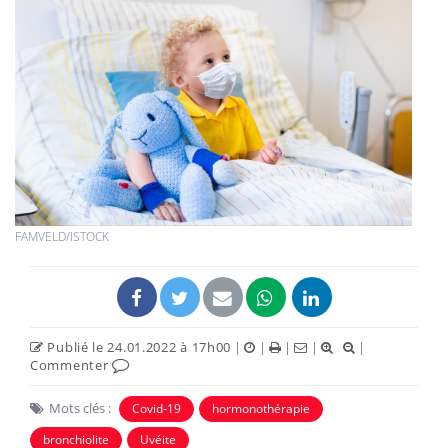
FAMVELD/ISTOCK
Publié le 24.01.2022 à 17h00
|
|
|
|
|
Commenter
Mots clés :
Covid-19
hormonothérapie
bronchiolite
Uvéite