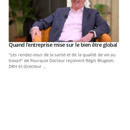
Yout
Quand l’entreprise mise sur le bien être global
Youtube
ndez-
"Les rendez-vous de la santé et de la qualité de vie au
cet
travail" de Pourquoi Docteur reçoivent Régis Blugeon,
DRH et directeur ...
Ecz
You
(3/3
Dans
vous
quot