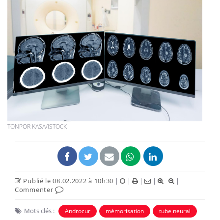
TONPOR KASA/ISTOCK
Publié le 08.02.2022 à 10h30
|
|
|
|
|
Commenter
Mots clés :
Androcur
mémorisation
tube neural