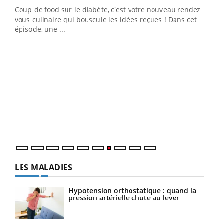
Coup de food sur le diabète, c'est votre nouveau rendez-
 en
vous culinaire qui bouscule les idées reçues ! Dans cet
u
épisode, une ...
Qua
You
"Les
trav
DRH 
LES MALADIES
Hypotension orthostatique : quand la
pression artérielle chute au lever