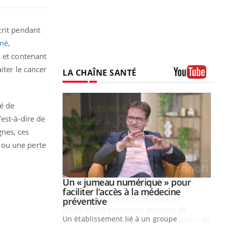
crit pendant
cné,
s et contenant
iter le cancer
LA CHAÎNE SANTÉ
Youtube
é de
est-à-dire de
nes, ces
 ou une perte
Youtube
2026
Un « jumeau numérique » pour
Youtube
faciliter l’accès à la médecine
 pour de
Youtube
préventive
teintes de
Un établissement lié à un groupe
e de questions, de