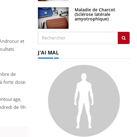
Maladie de Charcot
(Sclérose latérale
amyotrophique)
’Androcur et
sultats
J'AI MAL
ombre de
à forte dose.
 entourage,
ndredi de 9h