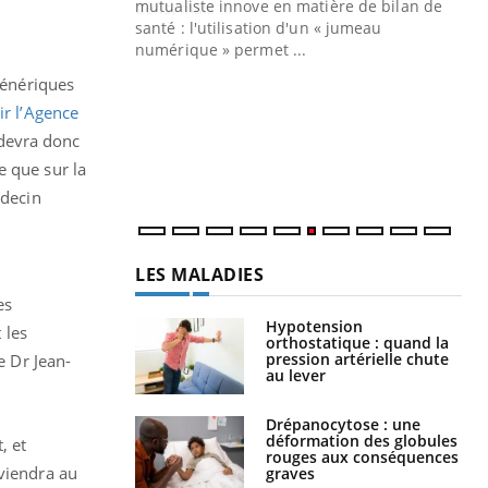
mutualiste innove en matière de bilan de
santé : l'utilisation d'un « jumeau
CO
You
numérique » permet ...
génériques
Cou
nou
oir l’Agence
bou
devra donc
épi
e que sur la
édecin
LES MALADIES
es
Hypotension
 les
orthostatique : quand la
pression artérielle chute
e Dr Jean-
au lever
Drépanocytose : une
déformation des globules
, et
rouges aux conséquences
rviendra au
graves