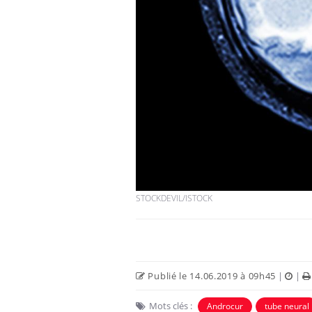
STOCKDEVIL/ISTOCK
Publié le 14.06.2019 à 09h45
|
|
Mots clés :
Androcur
tube neural