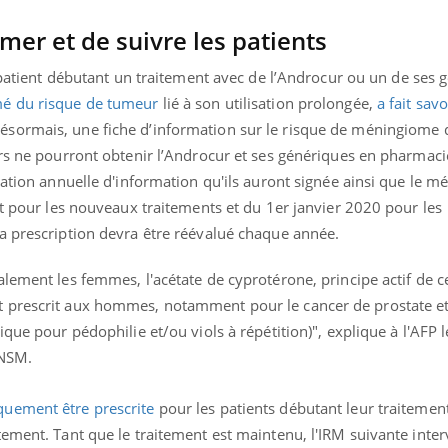
il, activités en plein air… Nos mains
défis, mais ...
 ...
mer et de suivre les patients
 patient débutant un traitement avec de l’Androcur ou un de ses 
mé du risque de tumeur
lié à son utilisation prolongée,
a fait sav
sormais, une fiche d’information sur le risque de méningiome 
ers ne pourront obtenir l’Androcur et ses génériques en pharmaci
tation annuelle d'information qu'ils auront signée ainsi que le m
et pour les nouveaux traitements et du 1er janvier 2020 pour les
a prescription devra être réévalué chaque année.
lement les femmes, l'acétate de cyprotérone, principe actif de c
 prescrit aux hommes, notamment pour le cancer de prostate et
que pour pédophilie et/ou viols à répétition)", explique à l'AFP l
ANSM.
quement être prescrite
pour les patients débutant leur traitement
tement. Tant que le traitement est maintenu, l'IRM suivante inte