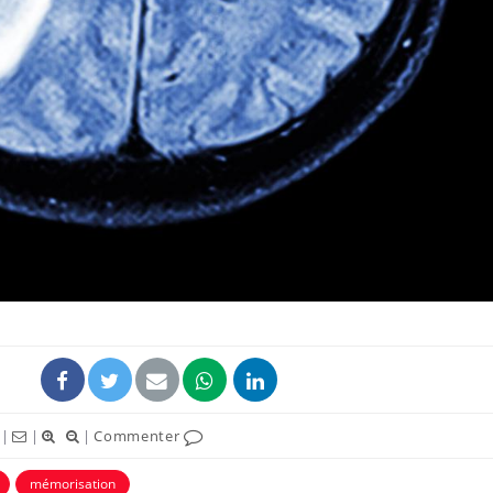
|
|
|
Commenter
mémorisation