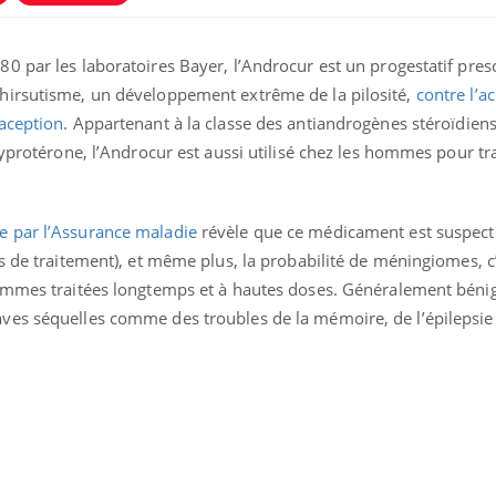
0 par les laboratoires Bayer, l’Androcur est un progestatif pres
hirsutisme, un développement extrême de la pilosité,
contre l’a
aception
. Appartenant à la classe des antiandrogènes stéroïdien
cyprotérone, l’Androcur est aussi utilisé chez les hommes pour tra
 par l’Assurance maladie
révèle que ce médicament est suspect
s de traitement), et même plus, la probabilité de méningiomes, c’
emmes traitées longtemps et à hautes doses. Généralement bénig
ves séquelles comme des troubles de la mémoire, de l’épilepsie
éma Chronique des Mains : se
Diabète & Ramadan 
tube
Youtube
Youtube
parer pour l’été !
Le Ramadan approche, et,
é arrive… et avec lui, un tout nouveau
nombreuses personnes at
me de vie ! Vacances, plage, piscine,
diabète, c'est une périod