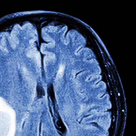
Grossesse et chaleur : ce
Mordue 
que dit la science
barracud
secouru
réflexe 
Le smartphone nuit-il à
Légionel
l'apprentissage de la
quelle e
lecture ?
contami
Mordue par une tique en
Allergie
vacances, elle reste dans
une nou
le coma pendant 42 jours
les réac