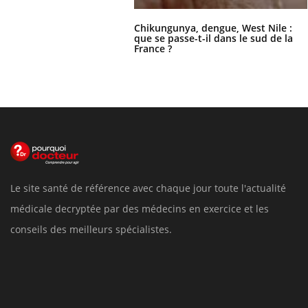
Chikungunya, dengue, West Nile :
que se passe-t-il dans le sud de la
France ?
Le site santé de référence avec chaque jour toute l'actualité
médicale decryptée par des médecins en exercice et les
conseils des meilleurs spécialistes.