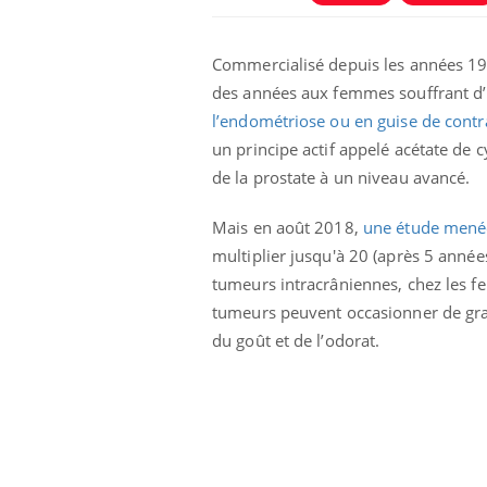
Commercialisé depuis les années 198
des années aux femmes souffrant d’
l’endométriose ou en guise de contr
un principe actif appelé acétate de 
de la prostate à un niveau avancé.
Mais en août 2018,
une étude menée
multiplier jusqu'à 20 (après 5 année
tumeurs intracrâniennes, chez les f
tumeurs peuvent occasionner de gra
du goût et de l’odorat.
prendre pour
Insuline & Charge mentale : et si on
Ecz
Youtube
You
Youtube
osait en parler??
pré
llard mental ou
En 2026, l'insuline dans le diabète de type 2
L'ét
tômes de la
reste entourée d'idées reçues chez les
ryth