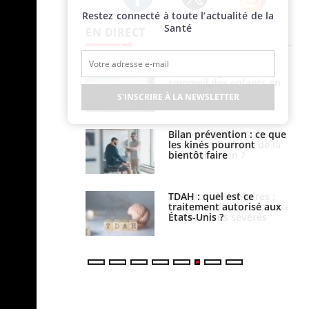
Restez connecté à toute l’actualité de la
Twitter
Facebook
Instagram
Santé
EN DIRECT
par un
Comment gérer le
a, une petite fille
sommeil des enfants en
e grâce à un
vacances ?
S'INSCRIRE À LA NEWSLETTER
essentiel
lose en Suisse :
Bilan prévention : ce que
st l’origine de la
les kinés pourront
nation ?
bientôt faire
s alimentaires :
TDAH : quel est ce
velle arme contre
traitement autorisé aux
tions sévères
États-Unis ?