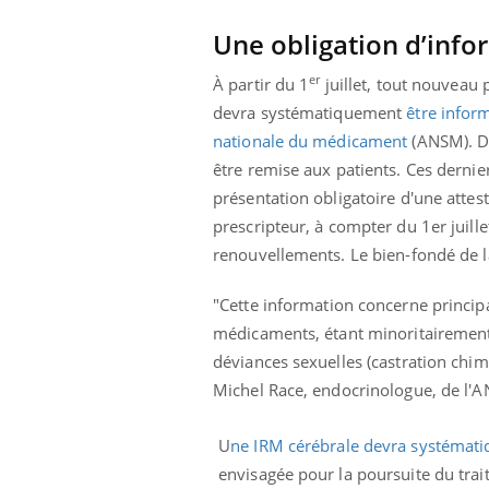
les ce qui la rend
patients comme parfois chez les soignants.
sole
sont
Une obligation d’infor
er
À partir du 1
juillet, tout nouveau
devra systématiquement
être infor
nationale du médicament
(ANSM). Dé
être remise aux patients. Ces derni
présentation obligatoire d'une attes
prescripteur, à compter du 1er juill
renouvellements. Le bien-fondé de l
"
Cette information concerne principa
médicaments, étant minoritairement
déviances sexuelles (castration chimi
Michel Race, endocrinologue, de l'
U
ne IRM cérébrale devra systémati
envisagée pour la poursuite du trai