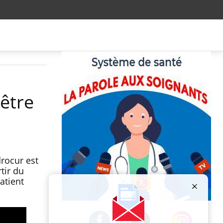
être
drocur est
tir du
atient
Publicité