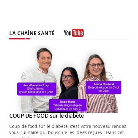
LA CHAÎNE SANTÉ
Youtube
Youtube
Yout
COUP DE FOOD sur le diabète
Quand l’entreprise mise sur le bien être global
Youtube
Youtube
Coup de food sur le diabète, c'est votre nouveau rendez-
"Les rendez-vous de la santé et de la qualité de vie au
vous culinaire qui bouscule les idées reçues ! Dans cet
travail" de Pourquoi Docteur reçoivent Régis Blugeon,