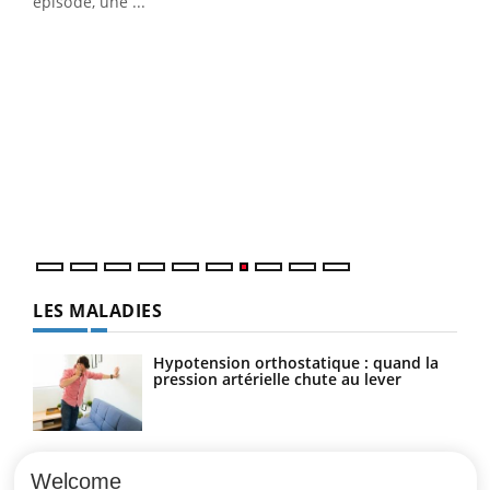
épisode, une ...
DRH et directeur ...
Ecz
You
(3/3
Dans
vous
quot
LES MALADIES
Hypotension orthostatique : quand la
pression artérielle chute au lever
Drépanocytose : une déformation des
globules rouges aux conséquences
Welcome