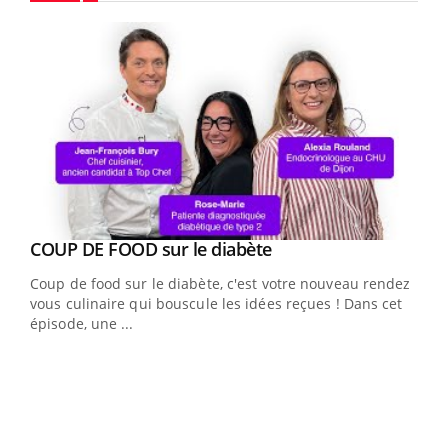
Youtube
Youtube
cès
COUP DE FOOD sur le diabète
Youtube
Coup de food sur le diabète, c'est votre nouveau rendez-
 en
vous culinaire qui bouscule les idées reçues ! Dans cet
u
épisode, une ...
Qua
You