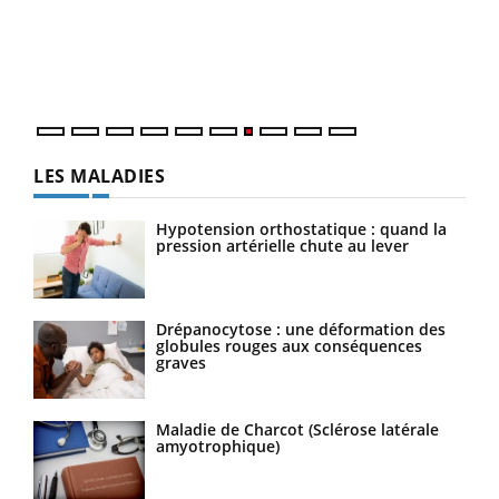
"Les
trav
DRH 
LES MALADIES
Hypotension orthostatique : quand la
pression artérielle chute au lever
Drépanocytose : une déformation des
globules rouges aux conséquences
graves
Maladie de Charcot (Sclérose latérale
amyotrophique)