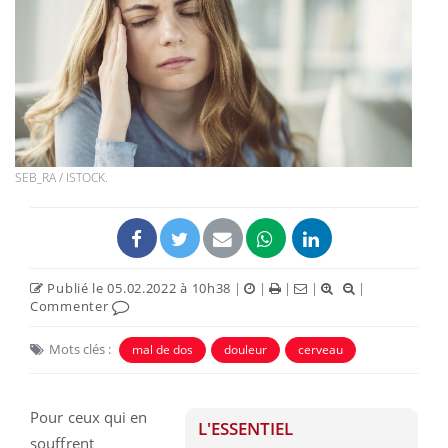
SEB_RA / ISTOCK.
Publié le 05.02.2022 à 10h38
|
|
|
|
|
Commenter
Mots clés :
mal de dos
douleur
cerveau
Pour ceux qui en
L'ESSENTIEL
souffrent