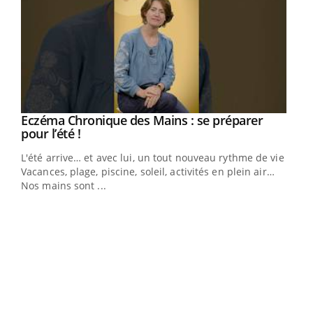
Eczéma Chronique des Mains : se préparer
Youtube
Youtube
pour l’été !
L'été arrive… et avec lui, un tout nouveau rythme de vie !
Vacances, plage, piscine, soleil, activités en plein air…
Nos mains sont ...
Dia
You
Le 
pers
ques