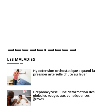
COU
You
Coup
vous
épis
LES MALADIES
Hypotension orthostatique : quand la
pression artérielle chute au lever
Drépanocytose : une déformation des
globules rouges aux conséquences
graves