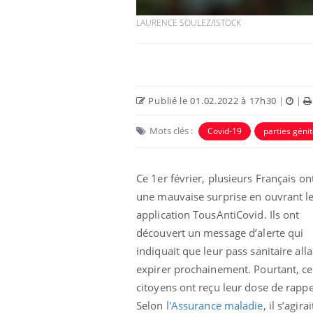
LAURENCE SOULEZ/ISTOCK
Publié le 01.02.2022 à 17h30
|
|
Mots clés :
Covid-19
parties géni
Ce 1er février, plusieurs Français on
une mauvaise surprise en ouvrant l
application TousAntiCovid. Ils ont
découvert un message d’alerte qui
indiquait que leur pass sanitaire alla
expirer prochainement. Pourtant, ce
citoyens ont reçu leur dose de rappe
Selon
l'Assurance maladie
, il s’agira