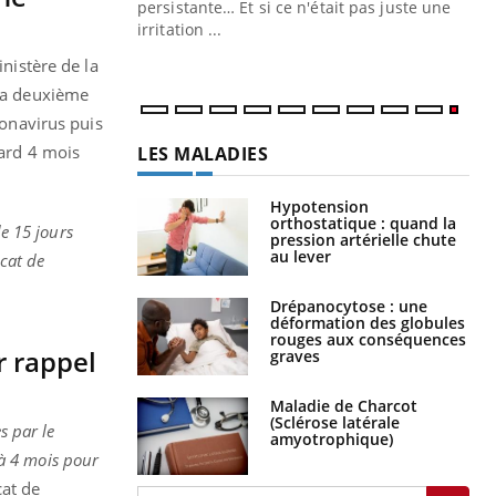
ins au quotidien
persistante… Et si ce n'était pas juste une
irritation ...
nistère de la
 la deuxième
ronavirus puis
tard 4 mois
LES MALADIES
Hypotension
orthostatique : quand la
de 15 jours
pression artérielle chute
au lever
icat de
Drépanocytose : une
déformation des globules
rouges aux conséquences
r rappel
graves
Maladie de Charcot
(Sclérose latérale
s par le
amyotrophique)
’à 4 mois pour
cat de