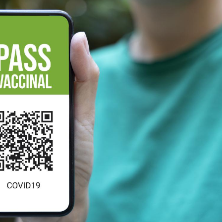
Comment
pendant
Hantavir
détecté 
en Fran
Mortalit
rapport 
son tau