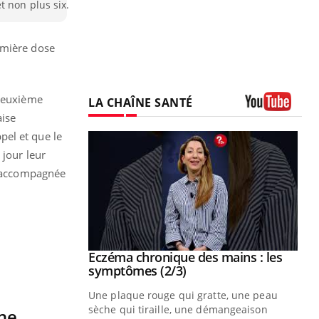
t non plus six.
emière dose
 deuxième
LA CHAÎNE SANTÉ
aise
Youtube
pel et que le
 jour leur
ra accompagnée
 mains : au
Eczéma chronique des mains : les
Youtube
be
Youtube
symptômes (2/3)
ès Zaraa,
Une plaque rouge qui gratte, une peau
us explique
sèche qui tiraille, une démangeaison
une