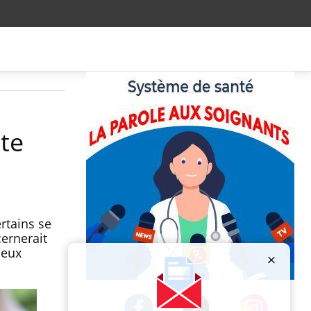
ate
rtains se
cernerait
deux
Publicité