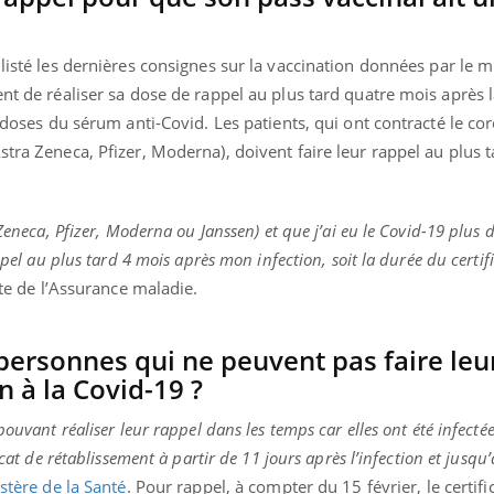
teur reçoivent Régis Blugeon, DRH et
comment protéger vos ma
cteur ...
et éviter les ...
listé les dernières consignes sur la vaccination données par le mi
ent de réaliser sa dose de rappel au plus tard quatre mois après
x doses du sérum anti-Covid. Les patients, qui ont contracté le co
stra Zeneca, Pfizer, Moderna), doivent faire leur rappel au plus 
aZeneca, Pfizer, Moderna ou Janssen) et que j’ai eu le Covid-19 plus 
ppel au plus tard 4 mois après mon infection, soit la durée du certif
ite de l’Assurance maladie.
 personnes qui ne peuvent pas faire leu
n à la Covid-19 ?
ouvant réaliser leur rappel dans les temps car elles ont été infectée
icat de rétablissement à partir de 11 jours après l’infection et jusqu
stère de la Santé
. Pour rappel, à compter du 15 février, le certifi