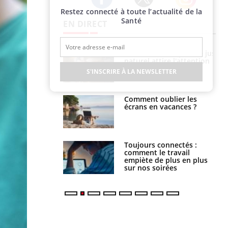
Restez connecté à toute l’actualité de la
Twitter
Facebook
Instagram
Santé
EN DIRECT
 éviter une otite
Grossesse à risque : ce jus
 les vacances ?
naturel attire l'attention
des chercheurs
S'INSCRIRE À LA NEWSLETTER
us : un cas
Comment oublier les
chez un touriste
écrans en vacances ?
ce
é infantile : un
Toujours connectés :
s’interroge sur
comment le travail
x élevé en France
empiète de plus en plus
sur nos soirées