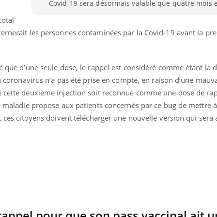
Covid-19 sera désormais valable que quatre mois e
otal
cernerait les personnes contaminées par la Covid-19 avant la pr
cié que d’une seule dose, le rappel est considéré comme étant la
 au coronavirus n’a pas été prise en compte, en raison d’une mauv
e cette deuxième injection soit reconnue comme une dose de rap
ce maladie propose aux patients concernés par ce bug de mettre à
a, ces citoyens doivent télécharger une nouvelle version qui se
nd l’entreprise mise sur le bien
Eczéma chronique des
tube
Youtube
Youtube
Youtu
e global
quotidien (3/3)
 rendez-vous de la santé et de la
Dans cette vidéo, le Dr In
ité de vie au travail" de Pourquoi
dermatologue à Paris, vo
 rappel pour que son pass vaccinal ait 