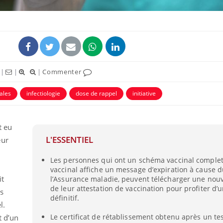
|
|
|
Commenter
tales
infectiologie
dose de rappel
initiative
t eu
L'ESSENTIEL
eur
Les personnes qui ont un schéma vaccinal complet,
vaccinal affiche un message d’expiration à cause 
it
l’Assurance maladie, peuvent télécharger une nouv
de leur attestation de vaccination pour profiter d’
s
définitif.
l.
Le certificat de rétablissement obtenu après un test
it d’un