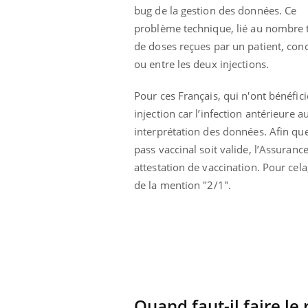
bug de la gestion des données. Ce
problème technique, lié au nombre t
de doses reçues par un patient, con
ou entre les deux injections.
Pour ces Français, qui n'ont bénéfi
injection car l’infection antérieure
interprétation des données. Afin qu
pass vaccinal soit valide, l’Assuran
attestation de vaccination. Pour cel
de la mention "2/1".
Youtube
ue » pour
COUP DE FOOD sur le diabète
Qua
Youtube
You
médecine
êtr
Coup de food sur le diabète, c'est votre
"Les
nouveau rendez-vous culinaire qui
 groupe
qual
bouscule les idées reçues ! Dans cet
Quand faut-il faire le