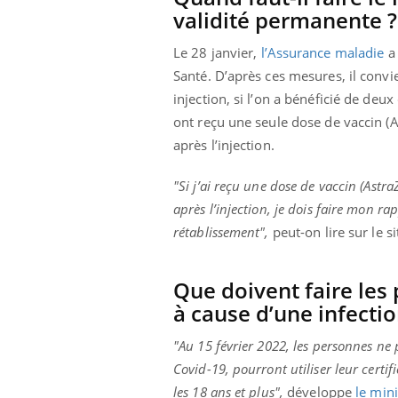
ère de bilan de
Doc
épisode, une ...
validité permanente ?
« jumeau
dire
Le 28 janvier,
l’Assurance maladie
a 
Santé. D’après ces mesures, il convi
injection, si l’on a bénéficié de deu
ont reçu une seule dose de vaccin (A
après l’injection.
"Si j’ai reçu une dose de vaccin (Astr
après l’injection, je dois faire mon ra
rétablissement",
peut-on lire sur le s
Que doivent faire les
à cause d’une infectio
"Au 15 février 2022, les personnes ne p
Covid-19, pourront utiliser leur certif
les 18 ans et plus",
développe
le mini