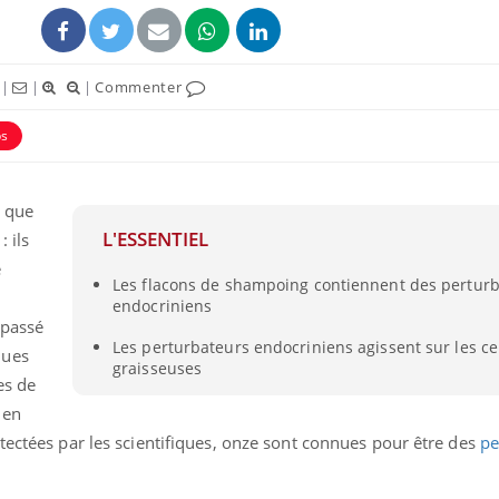
|
|
|
Commenter
ps
s que
L'ESSENTIEL
: ils
e
Les flacons de shampoing contiennent des pertur
endocriniens
 passé
Les perturbateurs endocriniens agissent sur les ce
ques
graisseuses
es de
 en
tectées par les scientifiques, onze sont connues pour être des
pe