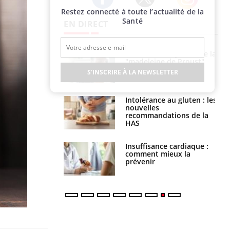
Restez connecté à toute l’actualité de la
Twitter
Facebook
Instagram
Santé
EN DIRECT
 gérer le
Cerveau : le mystère de la
 des enfants en
"madeleine de Proust"
s ?
enfin expliqué
S'INSCRIRE À LA NEWSLETTER
évention : ce que
Intolérance au gluten : les
s pourront
nouvelles
faire
recommandations de la
HAS
uel est ce
Insuffisance cardiaque :
ent autorisé aux
comment mieux la
is ?
prévenir