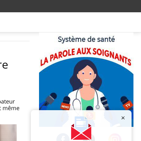
re
bateur
ait même
Publicité