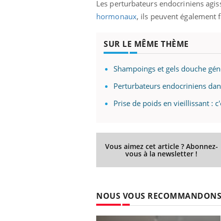
Les perturbateurs endocriniens agi
ez les soignants.
soleil, activités en plein air… Nos mains
défi
sont ...
hormonaux
, ils peuvent également f
SUR LE MÊME THÈME
Shampoings et gels douche génè
Perturbateurs endocriniens dan
Prise de poids en vieillissant :
Vous aimez cet article ? Abonnez-
vous à la newsletter !
NOUS VOUS RECOMMANDON