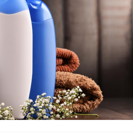
Mordue par un
Comment
barracuda, une petite fille
sommeil
secourue grâce à un
vacance
réflexe essentiel
Légionellose en Suisse :
Bilan pr
quelle est l’origine de la
les kiné
contamination ?
bientôt 
Allergies alimentaires :
TDAH : q
une nouvelle arme contre
traitem
les réactions sévères
États-Un