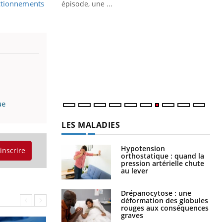
ière de bilan de
ctionnements
épisode, une ...
« jumeau
Qu
You
êtr
"Le
qua
Doc
dir
ue
LES MALADIES
Hypotension
'inscrire
orthostatique : quand la
pression artérielle chute
au lever
Drépanocytose : une
déformation des globules
rouges aux conséquences
graves