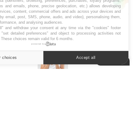
ta (identifiers, browsing, preferences, purchases, loyalty programs,
es and emails, phone, precise geolocation, etc.) allows developing
SYMPTÔMES
ervices, content, commercial offers and ads across your devices and
 by email, post, SMS, phone, audio, and video), personalising them,
Douleurs de l’avant-pied :
rformance, and analysing audiences.
des métatarsalgies à 90 %
l" and withdraw your consent at any time via the "cookies" footer
liées à problème d’appui
"set detailed preferences" and object to processing activities not
. These choices remain valid for 6 months.
powered by
Mauvaise haleine : il faut
améliorer l’hygiène
r choices
Accept all
bucco-dentaire
Cookies settings
ER
s les semaines les meilleures