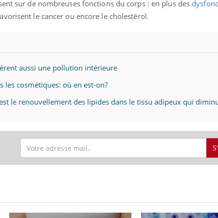
mutualiste innove en mat
ssent sur de nombreuses fonctions du corps :
en plus des
dysfon
s, mais ...
santé : l'utilisation d'un 
avorisent le cancer ou encore le cholestérol.
numérique » permet ...
rent aussi une pollution intérieure
s les cosmétiques: où en est-on?
 c'est le renouvellement des lipides dans le tissu adipeux qui dimin
S
S