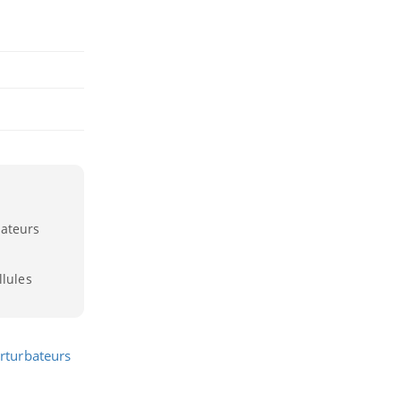
bateurs
llules
rturbateurs