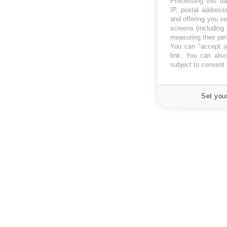
Processing this da
IP, postal address
and offering you s
screens (including
measuring their pe
You can "accept al
link
. You can also 
subject to consent
Set you
À PROPOS
NEWSLETT
Recevez toute
Données personnelles et cookies
infos santé