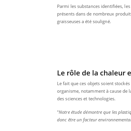
Parmi les substances identifiées, le
présents dans de nombreux produits e
graisseuses a été souligné.
Le rôle de la chaleur 
Le fait que ces objets soient stockés
organisme, notamment à cause de la 
des sciences et technologies.
ale : et si on
Eczéma Chronique des Mains : se
Dia
Youtube
You
ube
Youtube
préparer pour l’été !
"
Notre étude démontre que les plasti
Le 
donc être un facteur environnemental 
 diabète de type 2
L'été arrive… et avec lui, un tout nouveau
nom
ues chez les
rythme de vie ! Vacances, plage, piscine,
diab