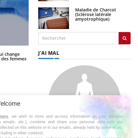
Maladie de Charcot
(Sclérose latérale
amyotrophique)
J'AI MAL
La sieste empêche-t-elle de dormir
ui change
la nuit ?
ge des femmes
elcome
tners
, we wish to store and access information on your devices
in emails, etc.), combine and share your personal data with our
ollected on this website or in our emails, already held by some of us,
ncluding in other contexts.