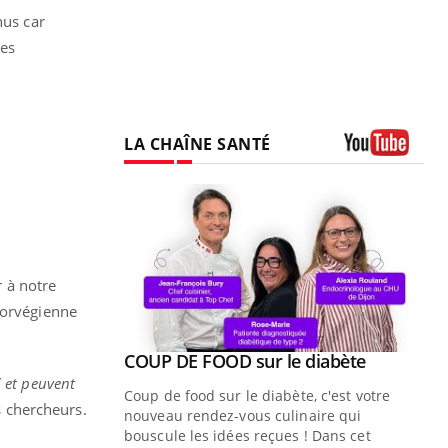
nus car
les
LA CHAÎNE SANTÉ
Youtube
r à notre
norvégienne
Youtube
ue » pour
COUP DE FOOD sur le diabète
Youtube
médecine
 et peuvent
Coup de food sur le diabète, c'est votre
s chercheurs.
nouveau rendez-vous culinaire qui
n groupe
bouscule les idées reçues ! Dans cet