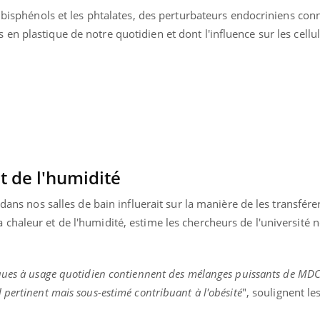
s bisphénols et les phtalates, des perturbateurs endocriniens con
n plastique de notre quotidien et dont l'influence sur les cellu
et de l'humidité
 dans nos salles de bain influerait sur la manière de les transfére
chaleur et de l'humidité, estime les chercheurs de l'université 
Youtube
bète & Ramadan 2026
Un « jumeau numériq
tube
Youtube
faciliter l’accès à la 
ques à usage quotidien contiennent des mélanges puissants de MDC
Ramadan approche, et, pour de
Youtube
préventive
pertinent mais sous-estimé contribuant à l'obésité
", soulignent le
breuses personnes atteintes de
Un établissement lié à u
ète, c'est une période de questions, de