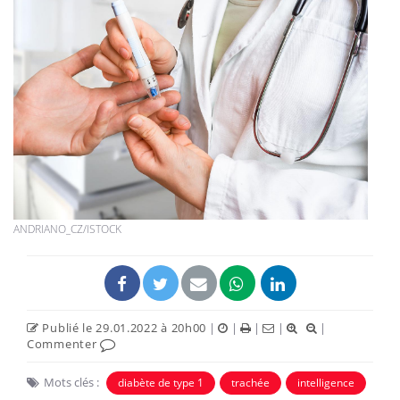
ANDRIANO_CZ/ISTOCK
Publié le 29.01.2022 à 20h00
|
|
|
|
|
Commenter
Mots clés :
diabète de type 1
trachée
intelligence