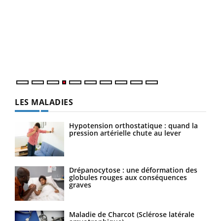
Youtube
Diabète & Ramadan 2026
Un 
Youtube
You
à l
Un é
mati
numé
LES MALADIES
Hypotension orthostatique : quand la
pression artérielle chute au lever
Drépanocytose : une déformation des
globules rouges aux conséquences
graves
Maladie de Charcot (Sclérose latérale