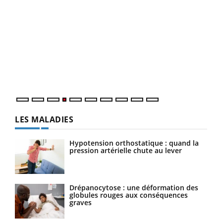
Dia
You
Le 
pers
ques
LES MALADIES
Hypotension orthostatique : quand la
pression artérielle chute au lever
Drépanocytose : une déformation des
globules rouges aux conséquences
graves