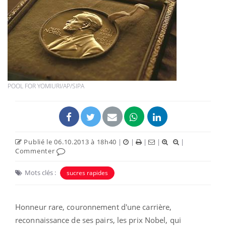
POOL FOR YOMIURI/AP/SIPA
Publié le 06.10.2013 à 18h40
|
|
|
|
|
Commenter
Mots clés :
sucres rapides
Honneur rare, couronnement d'une carrière,
reconnaissance de ses pairs, les prix Nobel, qui