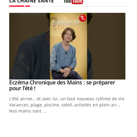
LA CHAÎNE SANTÉ
Youtube
Eczéma Chronique des Mains : se préparer
Youtube
Youtube
pour l’été !
L'été arrive… et avec lui, un tout nouveau rythme de vie !
Vacances, plage, piscine, soleil, activités en plein air…
Nos mains sont ...
Dia
You