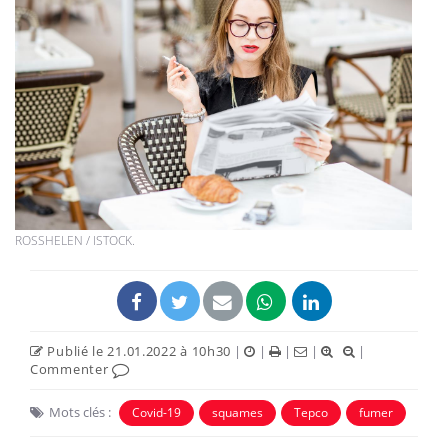
ROSSHELEN / ISTOCK.
Publié le 21.01.2022 à 10h30
|
|
|
|
|
Commenter
Mots clés :
Covid-19
squames
Tepco
fumer