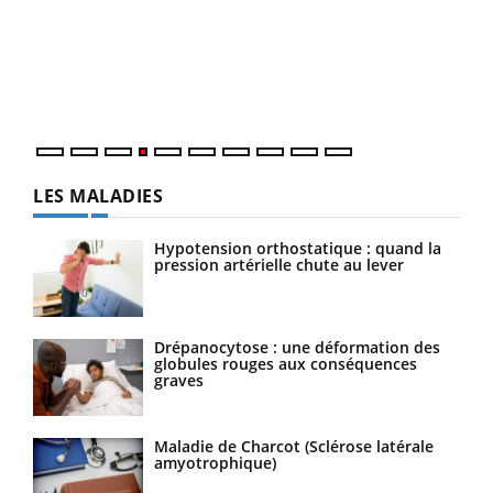
Le 
pers
ques
LES MALADIES
Hypotension orthostatique : quand la
pression artérielle chute au lever
Drépanocytose : une déformation des
globules rouges aux conséquences
graves
Maladie de Charcot (Sclérose latérale
amyotrophique)