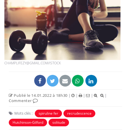
CHAMPLIFEZY@GMAIL.COM/ISTOCK
Publié le 14.01.2022 à 18h30
|
|
|
|
|
Commenter
Mots clés :
spiruline fer
recrudescence
Hutchinson-Gilford
solitude