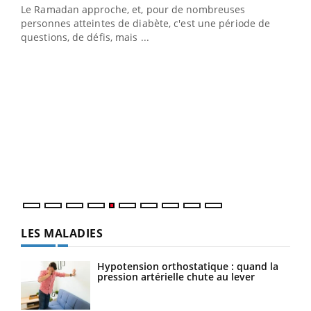
Le Ramadan approche, et, pour de nombreuses
vie !
personnes atteintes de diabète, c'est une période de
…
questions, de défis, mais ...
Un 
You
à l
Un é
mati
numé
LES MALADIES
Hypotension orthostatique : quand la
pression artérielle chute au lever