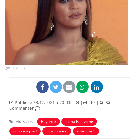
@WIKIPÉDIA.
Publié le 23.12.2021 à 20h00
|
|
|
|
|
Commenter
Mots clés :
Beyoncé
Joana Balavoine
course à pied
musculation
vitamine C