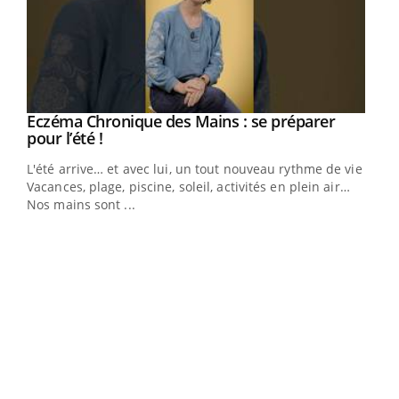
Eczéma Chronique des Mains : se préparer
Youtube
Youtube
pour l’été !
L'été arrive… et avec lui, un tout nouveau rythme de vie !
Vacances, plage, piscine, soleil, activités en plein air…
Nos mains sont ...
Dia
You
Le 
pers
ques