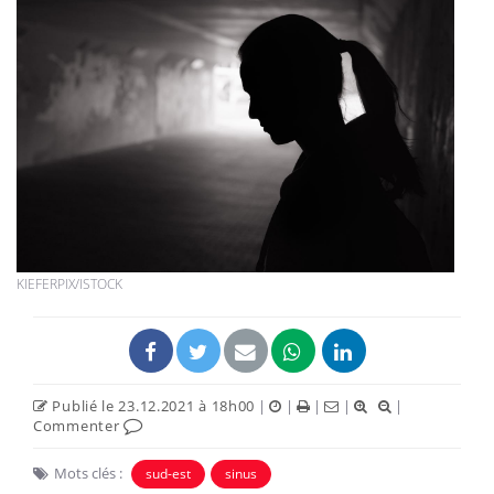
KIEFERPIX/ISTOCK
Publié le 23.12.2021 à 18h00
|
|
|
|
|
Commenter
Mots clés :
sud-est
sinus