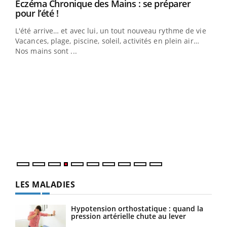
Eczéma Chronique des Mains : se préparer
Youtube
Youtube
pour l’été !
L'été arrive… et avec lui, un tout nouveau rythme de vie !
Vacances, plage, piscine, soleil, activités en plein air…
Nos mains sont ...
Dia
You
Le 
pers
ques
LES MALADIES
Hypotension orthostatique : quand la
pression artérielle chute au lever