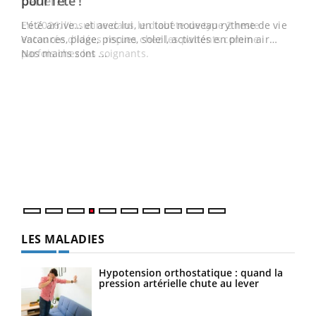
Youtube
pour l’été !
L'été arrive… et avec lui, un tout nouveau rythme de vie !
Vacances, plage, piscine, soleil, activités en plein air…
Nos mains sont ...
Dia
You
Le 
pers
ques
LES MALADIES
Hypotension orthostatique : quand la
pression artérielle chute au lever