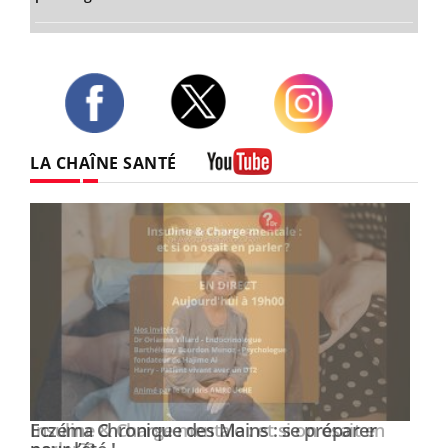
Twitter
Facebook
Instagram
LA CHAÎNE SANTÉ
Youtube
Eczéma Chronique des Mains : se préparer
Youtube