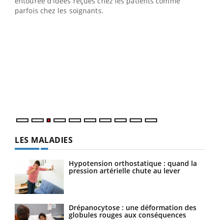
entourée d'idées reçues chez les patients comme
parfois chez les soignants.
Ecz
You
pour
L'ét
Vaca
Nos 
LES MALADIES
Hypotension orthostatique : quand la
pression artérielle chute au lever
Drépanocytose : une déformation des
globules rouges aux conséquences