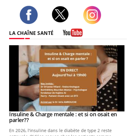
Twitter
Facebook
Instagram
LA CHAÎNE SANTÉ
Youtube
Youtube
Insuline & Charge mentale : et si on osait en
Youtube
Youtube
parler??
En 2026, l'insuline dans le diabète de type 2 reste