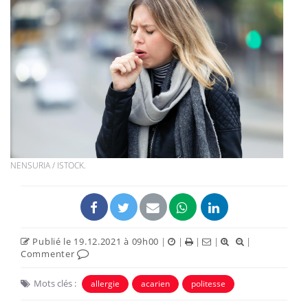
NENSURIA / ISTOCK.
Publié le 19.12.2021 à 09h00
|
|
|
|
|
Commenter
Mots clés :
allergie
acarien
politesse