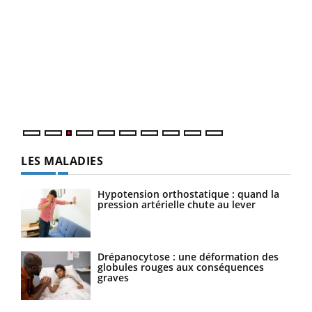
Ecz
You
pour
L'ét
Vaca
Nos 
LES MALADIES
Hypotension orthostatique : quand la
pression artérielle chute au lever
Drépanocytose : une déformation des
globules rouges aux conséquences
graves